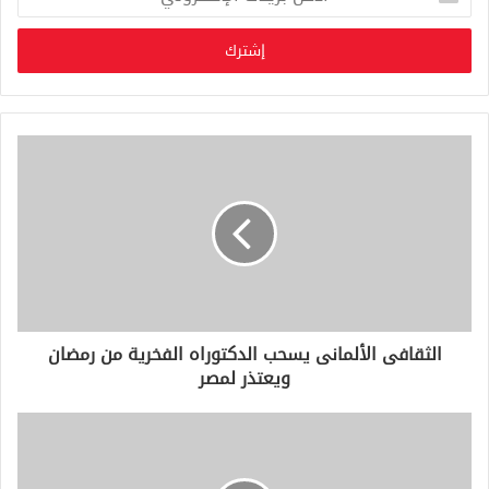
د
خ
ل
ب
ر
ي
د
ك
ا
ل
إ
ل
ك
ت
ر
و
الثقافى الألمانى يسحب الدكتوراه الفخرية من رمضان
ن
ويعتذر لمصر
ي