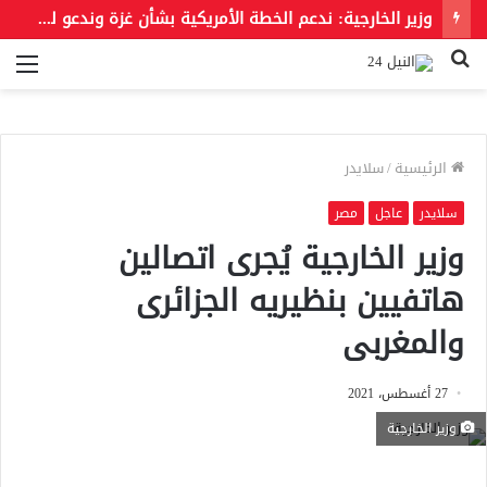
وزير الخارجية: ندعم الخطة الأمريكية بشأن غزة وندعو للحفاظ على الهوية العربية للقدس الشرقية
بحث
الق
عن
الرئيسية
/
سلايدر
سلايدر
عاجل
مصر
وزير الخارجية يُجرى اتصالين
هاتفيين بنظيريه الجزائرى
والمغربى
27 أغسطس، 2021
وزير الخارجية