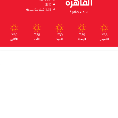
القاهره
38º - 25º
51%
3.32 كيلومتر/ساعة
سماء صافية
39
38
39
39
38
℃
℃
℃
℃
℃
الخميس
الجمعة
السبت
الأحد
الأثنين