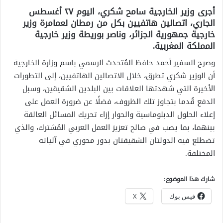
أجرى وزير الخارجية سامح شكري، اليوم ٢٧ أغسطس
الجاري، اتصالين هاتفيين بكل من رمطان لعمامرة وزير
خارجية جمهورية الجزائر، وناصر بوريطة وزير خارجية
المملكة المغربية.
وصرح السفير أحمد حافظ المُتحدث الرسمي باسم وزارة الخارجية
أن الوزير شكري تطرق، خلال الاتصالين الهاتفيين، إلى التطورات
الأخيرة التي شهدتها العلاقات بين البلدين الشقيقين، وسبل
الدفع قُدما بتجاوز تلك الظروف، فضلًا عن ضرورة العمل على
إعلاء الحلول الدبلوماسية والحوار إزاء تحريك المسائل العالقة
بينهما، بما يصب في صالح تعزيز العمل العربي المُشترك، والذي
تضطلع فيه الدولتان الشقيقتان بدور محوري في آلياته
المختلفة.
شارك هذا الموضوع:
فيس بوك
X