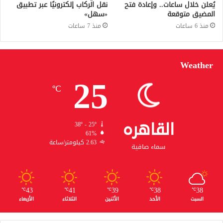
يُعلن خلال ساعات.. وإعادة فتح
نقل الركاب إلكترونيًا عبر تطبيق
المضيق متوقعة
«سهل»
منذ 6 ساعات
منذ 7 ساعات
Weather
25
℃
القاهره
38º - 25º
61%
2.63 كيلومتر/ساعة
سماء صافية
43
41
39
38
38
℃
℃
℃
℃
℃
السبت
الأحد
الأثنين
الثلاثاء
الأربعاء