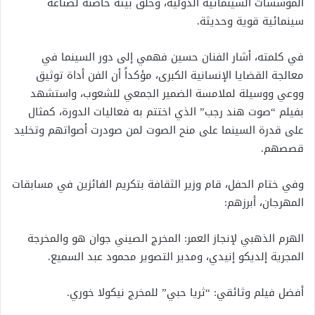
المؤسسات السينمائية الدولية، وخلق بيئة حاضنة لصناعة
سينمائية قوية وحديثة.
في كلمته، أشار الفنان حسين فهمي إلى دور السينما في
معالجة القضايا الإنسانية الكبرى، مؤكداً أن الفن أداة توثيق
ووعي ووسيلة لملامسة الضمير الجمعي للشعوب، واستشهد
بفيلم “صوت هند رجب” الذي اختتم به فعاليات الدورة، كمثال
على قدرة السينما على منح الصوت لمن صودرت أصواتهم وتخليد
قصصهم.
وفي ختام الحفل، قام وزير الثقافة بتكريم الفائزين في مسابقات
المهرجان، أبرزهم:
الهرم الذهبي لإنجاز العمر: المخرج الصيني جوان هو والمخرجة
المجرية إلديكو إنيدي، ومدير التصوير محمود عبد السميع.
أفضل فيلم وثائقي: “ثريا حبي” للمخرج نيكولا خوري.