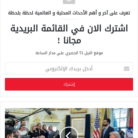
تعرف على آخر و أهم الأحداث المحلية و العالمية لحظة بلحظة
اشترك الان في القائمة البريدية
مجانا !
موقع النيل ٢٤ الحصري علي مدار الساعة
أ
د
خ
ل
ب
ر
ي
د
ك
ا
ل
إ