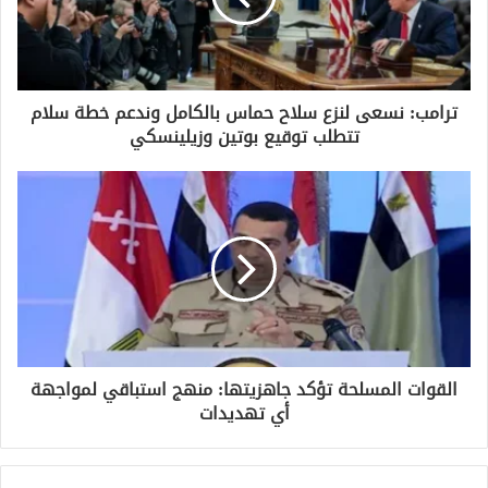
ل
ك
ت
ر
و
ترامب: نسعى لنزع سلاح حماس بالكامل وندعم خطة سلام
ن
تتطلب توقيع بوتين وزيلينسكي
ي
القوات المسلحة تؤكد جاهزيتها: منهج استباقي لمواجهة
أي تهديدات