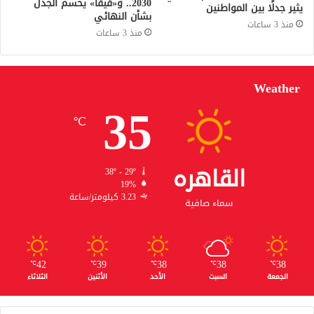
2030.. و«فيفا» يحسم الجدل
يثير جدلًا بين المواطنين
بشأن النهائي
منذ 3 ساعات
منذ 3 ساعات
Weather
35
℃
القاهره
38º - 29º
19%
3.23 كيلومتر/ساعة
سماء صافية
42
39
38
38
38
℃
℃
℃
℃
℃
الجمعة
السبت
الأحد
الأثنين
الثلاثاء