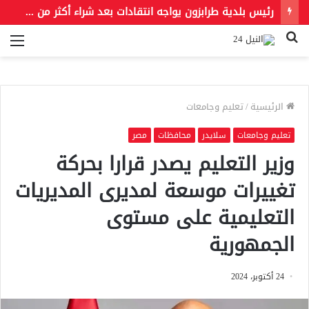
رئيس بلدية طرابزون يواجه انتقادات بعد شراء أكثر من 6 آلاف قميص للنادي عقب انضمام محمد صلاح
بحث
الق
عن
الرئيسية
/
تعليم وجامعات
تعليم وجامعات
سلايدر
محافظات
مصر
وزير التعليم يصدر قرارا بحركة
تغييرات موسعة لمديرى المديريات
التعليمية على مستوى
الجمهورية
24 أكتوبر، 2024