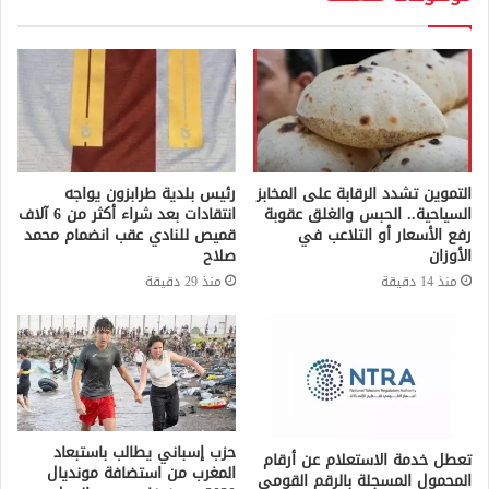
التموين تشدد الرقابة على المخابز
رئيس بلدية طرابزون يواجه
السياحية.. الحبس والغلق عقوبة
انتقادات بعد شراء أكثر من 6 آلاف
رفع الأسعار أو التلاعب في
قميص للنادي عقب انضمام محمد
الأوزان
صلاح
منذ 14 دقيقة
منذ 29 دقيقة
حزب إسباني يطالب باستبعاد
تعطل خدمة الاستعلام عن أرقام
المغرب من استضافة مونديال
المحمول المسجلة بالرقم القومي