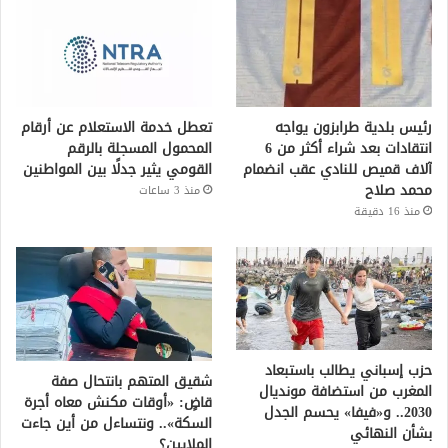
رئيس بلدية طرابزون يواجه
تعطل خدمة الاستعلام عن أرقام
انتقادات بعد شراء أكثر من 6
المحمول المسجلة بالرقم
آلاف قميص للنادي عقب انضمام
القومي يثير جدلًا بين المواطنين
محمد صلاح
منذ 3 ساعات
منذ 16 دقيقة
حزب إسباني يطالب باستبعاد
شقيق المتهم بانتحال صفة
المغرب من استضافة مونديال
قاضٍ: «أوقات مكنش معاه أجرة
2030.. و«فيفا» يحسم الجدل
السكة».. ونتساءل من أين جاءت
بشأن النهائي
الملايين؟