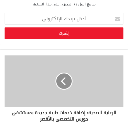
موقع النيل ٢٤ الحصري علي مدار الساعة
أ
د
خ
ل
ب
ر
ي
د
ك
ا
ل
إ
ل
ك
ت
ر
و
الرعاية الصحية: إضافة خدمات طبية جديدة بمستشفى
ن
حورس التخصصى بالأقصر
ي