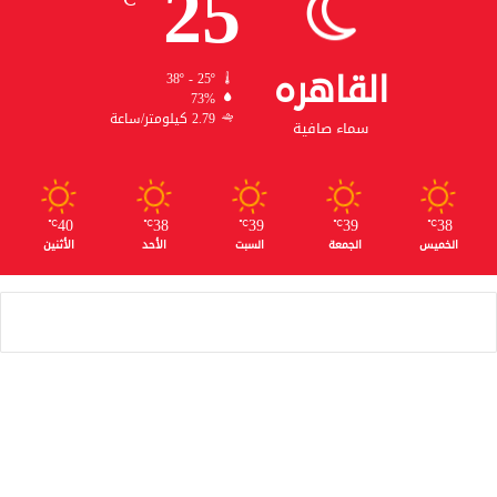
25
القاهره
38º - 25º
73%
2.79 كيلومتر/ساعة
سماء صافية
40
38
39
39
38
℃
℃
℃
℃
℃
الخميس
الجمعة
السبت
الأحد
الأثنين