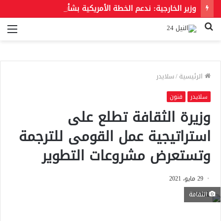
وزير الخارجية: ندعم الخطة الأمريكية بشأن غزة وندعو للحفاظ على الهوية العربية للقدس الشرقية
بحث
الق
عن
الرئيسية
/
سلايدر
سلايدر
فنون
وزيرة الثقافة تطلع على
استراتيجية عمل القومى للترجمة
وتستعرض مشروعات التطوير
29 مايو، 2021
الثقافة