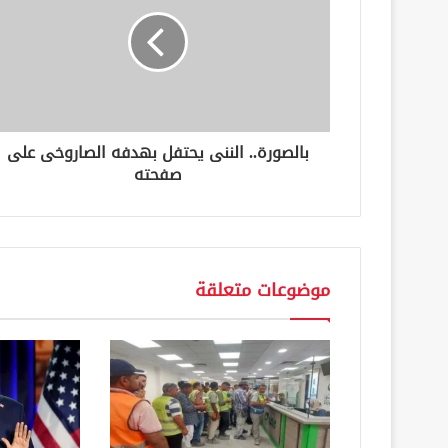
إ
ل
ك
ت
ر
و
ن
بالصورة.. الننى يحتفل بهدفه الصاروخى على
ي
صفحته
موضوعات متعلقة