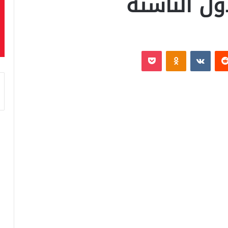
ول الناشئة
‏Reddit
‏VKontakte
Odnoklassniki
بوكيت