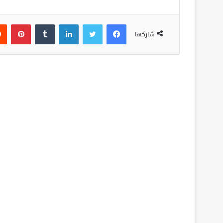
فيسبوك
تويتر
لينكدإن
‏Tumblr
بينتيريست
شاركها