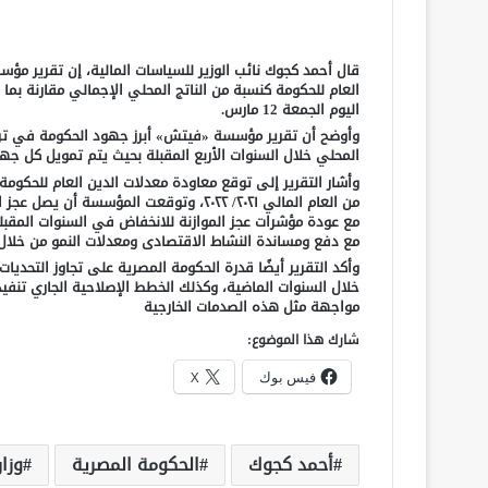
قال أحمد كجوك نائب الوزير للسياسات المالية، إن تقرير مؤ
العام للحكومة كنسبة من الناتج المحلي الإجمالي مقارنة بما ح
اليوم الجمعة 12 مارس.
وأوضح أن تقرير مؤسسة «فيتش» أبرز جهود الحكومة في ترشي
المحلي خلال السنوات الأربع المقبلة بحيث يتم تمويل كل جه
وأشار التقرير إلى توقع معاودة معدلات الدين العام للحكوم
مع عودة مؤشرات عجز الموازنة للانخفاض في السنوات المقبلة
مع دفع ومساندة النشاط الاقتصادى ومعدلات النمو من خلال ت
وأكد التقرير أيضًا قدرة الحكومة المصرية على تجاوز التحديا
خلال السنوات الماضية، وكذلك الخطط الإصلاحية الجاري تنفيذ
مواجهة مثل هذه الصدمات الخارجية
شارك هذا الموضوع:
فيس بوك
X
أحمد كجوك
الحكومة المصرية
وزار