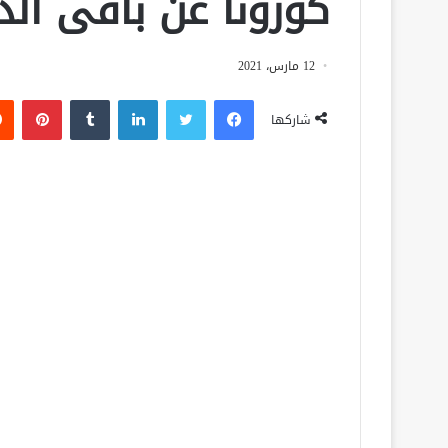
كورونا عن باقى الد
12 مارس، 2021
فيسبوك
تويتر
لينكدإن
‏Tumblr
بينتيريست
شاركها