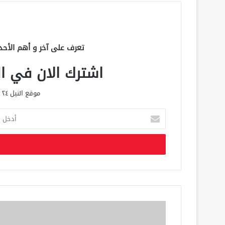
تعرف على آخر و أهم الأحد
اشترك الان في الق
موقع النيل ٢٤ الحصري علي مدار الساعة
أ
د
خ
ل
ب
ر
ي
د
ك
ا
ل