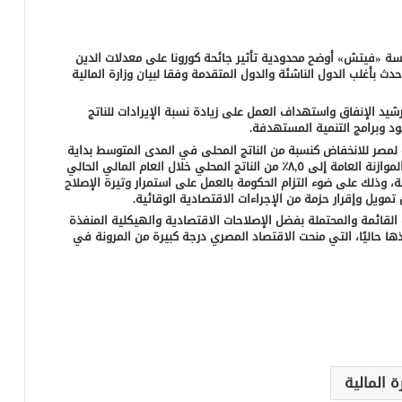
سسة «فيتش» أوضح محدودية تأثير جائحة كورونا على معدلات الدين
دث بأغلب الدول الناشئة والدول المتقدمة وفقا لبيان وزارة المالية
د الإنفاق واستهداف العمل على زيادة نسبة الإيرادات للناتج
ود وبرامج التنمية المستهدفة.
ة لمصر للانخفاض كنسبة من الناتج المحلى في المدى المتوسط بداية
من العام المالي ٢٠٢١/ ٢٠٢٢، وتوقعت المؤسسة أن يصل عجز الموازنة العامة إلى ٨,٥٪ من الناتج المحلي خلال العام المالي الحالي
، وذلك على ضوء التزام الحكومة بالعمل على استمرار وتيرة الإصلاح
مويل وإقرار حزمة من الإجراءات الاقتصادية الوقائية.
ت القائمة والمحتملة بفضل الإصلاحات الاقتصادية والهيكلية المنفذة
ها حاليًا، التي منحت الاقتصاد المصري درجة كبيرة من المرونة في
ة المالية