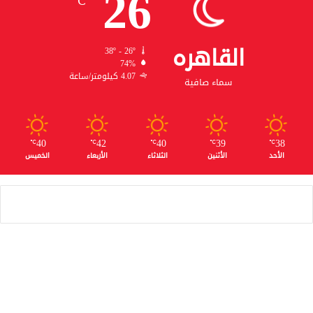
26
℃
القاهره
38º - 26º
74%
4.07 كيلومتر/ساعة
سماء صافية
40
42
40
39
38
℃
℃
℃
℃
℃
الأحد
الأثنين
الثلاثاء
الأربعاء
الخميس