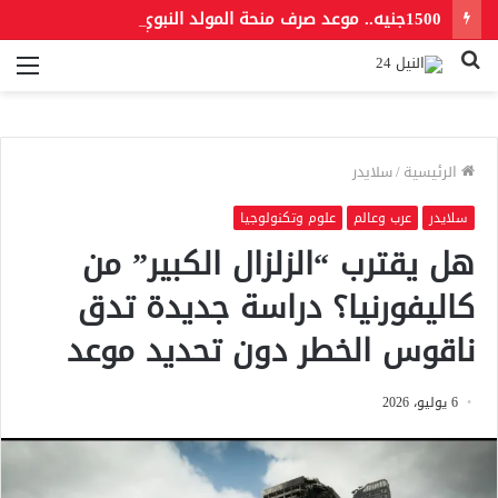
1500جنيه.. موعد صرف منحة المولد النبوي 2026 للعمالة غير المنتظمة
بحث
الق
عن
الرئيسية
/
سلايدر
سلايدر
عرب وعالم
علوم وتكنولوجيا
هل يقترب “الزلزال الكبير” من
كاليفورنيا؟ دراسة جديدة تدق
ناقوس الخطر دون تحديد موعد
6 يوليو، 2026