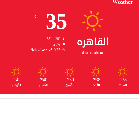
Weather
35
℃
القاهره
38º - 28º
21%
0.75 كيلومتر/ساعة
سماء صافية
42
40
39
38
38
℃
℃
℃
℃
℃
السبت
الأحد
الأثنين
الثلاثاء
الأربعاء