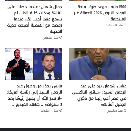
1500جنيه.. موعد صرف منحة
جمال شعبان: عندما حصلت على
المولد النبوي 2026 للعمالة غير
101% ودخلت كلية الطب لم
المنتظمة
يسمع عنها أحد.. لكن عندما
رقصت مع الهضبة أصبحت حديث
منذ 60 دقيقة
المدينة
منذ ساعتين
عباس شومان يرد على عبد
فانس يحذر من وصول عبد
الرحمن السيد: «سائق التاكسي
الرحمن السيد إلى رئاسة أمريكا:
في مصر أحب إلينا من ناكري
«لا قدر الله أن يصبح رئيسًا بعد
الجميل أمثالك»
3 سنوات» .. شاهد الفيديو ..
منذ ساعتين
منذ 4 ساعات