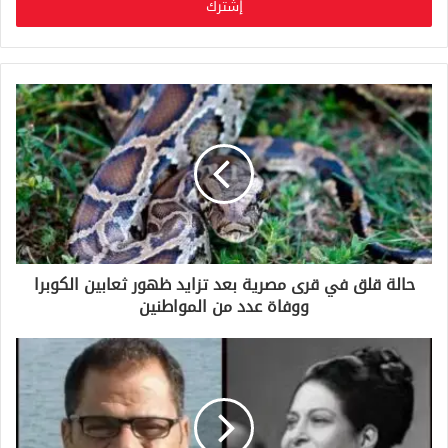
ل
ب
ر
ي
د
ك
ا
ل
إ
ل
ك
ت
ر
و
حالة قلق في قرى مصرية بعد تزايد ظهور ثعابين الكوبرا
ن
ووفاة عدد من المواطنين
ي