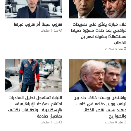
علاء مبارك يعلّق على تصريحات
هروب سبتة أم هروب غيرها
عراقجي بعد حادث مسيّرة دمياط
منذ 6 ساعات
مستشهدًا بمقولة لعمر بن
الخطاب
منذ 5 ساعات
واشنطن بوست: خلاف حاد بين
النيابة تستعجل تحليل المخدرات
ترامب ووزير دفاعه في كامب
لمتهم «مذبحة الإبراهيمية»
ديفيد بسبب نقص الذخائر
بالإسكندرية.. وتحقيقات تكشف
والصواريخ
تفاصيل صادمة
منذ 6 ساعات
منذ 6 ساعات