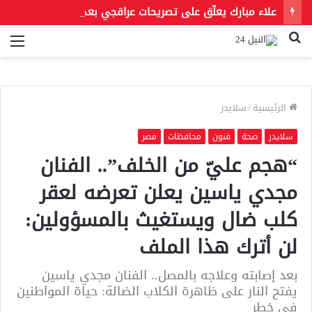
علاء مبارك يعلّق على تصريحات عراقجي بعد حادث مسيّرة دمياط مستشهدًا بمقولة لعمر بن الخطاب
بحث
الق
عن
الرئيسية
/
سلايدر
سلايدر
صحة
فنون
محافظات
مصر
“هجم عليّ من الخلف”.. الفنان
مجدي ياسين يعلن تعرضه لعقر
كلب ضال ويستغيث بالمسؤولين:
لن أترك هذا الملف
بعد إصابته وعلاجه بالمصل.. الفنان مجدي ياسين
يفتح النار على ظاهرة الكلاب الضالة: حياة المواطنين
في خطر