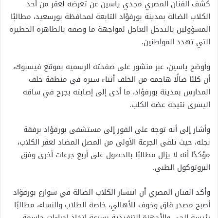
كشف الفنان المصري مجدي ياسين عن تعرضه لعقر من أحد
الكلاب الضالة بمدينة بورفؤاد التابعة لمحافظة بورسعيد، مطالبًا
المسؤولين بالتدخل العاجل لمواجهة ما وصفه بالظاهرة الخطيرة
التي تهدد المواطنين.
وأوضح ياسين، عبر منشور على صفحته الرسمية بموقع فيسبوك،
أن كلبًا ضالًا هاجمه من الخلف أثناء سيره في منطقة خلف
المدارس بمدينة بورفؤاد، ما أدى إلى إصابته بجرح في ساقه
اليسرى نتيجة عضة الكلب.
وأشار إلى أنه توجه على الفور إلى مستشفى بورفؤاد برفقة
نجله، حيث تلقى الجرعة الأولى من المصل المضاد لعقر الكلاب،
مؤكدًا أنه لا يزال مطالبًا بالحصول على أربع جرعات أخرى وفق
البروتوكول الطبي.
وأكد الفنان المصري أن انتشار الكلاب الضالة في شوارع بورفؤاد
أصبح مصدر قلق وخوف للأهالي، خاصة الطلاب والنساء، مطالبًا
رئيسة الحي والأجهزة التنفيذية بسرعة اتخاذ إجراءات حاسمة