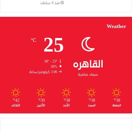
منذ 9 ساعات
Weather
25
℃
القاهره
38º - 25º
50%
3.06 كيلومتر/ساعة
سماء صافية
42
39
38
38
38
℃
℃
℃
℃
℃
الجمعة
السبت
الأحد
الأثنين
الثلاثاء