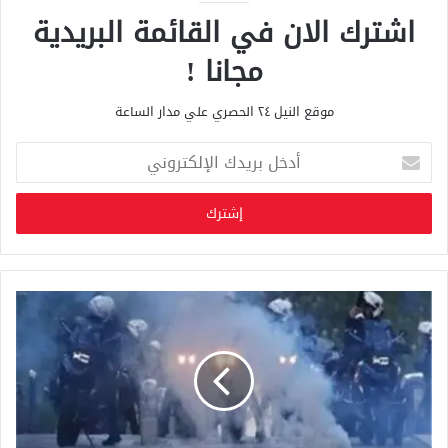
اشترك الان في القائمة البريدية
مجانا !
موقع النيل ٢٤ الحصري علي مدار الساعة
أ
د
خ
ل
ب
ر
ي
د
ك
ا
ل
إ
ل
ك
ت