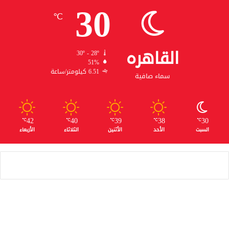
30
℃
القاهره
30º - 28º
51%
6.51 كيلومتر/ساعة
سماء صافية
42
40
39
38
30
℃
℃
℃
℃
℃
السبت
الأحد
الأثنين
الثلاثاء
الأربعاء