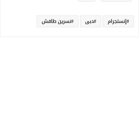
إنستجرام
دبى
نسرين طافش