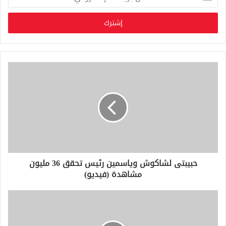
د
خ
ل
ب
ر
ي
د
ك
ا
ل
إ
ل
ك
ت
ر
و
حبيبتى لشاكوش وياسمين رئيس تحقق 36 مليون
ن
مشاهدة (فيديو)
ي