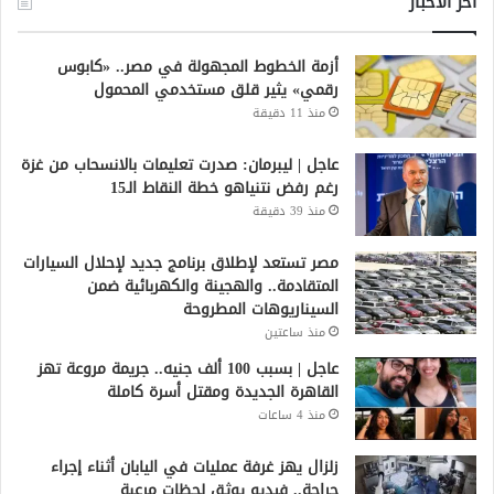
أخر الاخبار
أزمة الخطوط المجهولة في مصر.. «كابوس
رقمي» يثير قلق مستخدمي المحمول
منذ 11 دقيقة
عاجل | ليبرمان: صدرت تعليمات بالانسحاب من غزة
رغم رفض نتنياهو خطة النقاط الـ15
منذ 39 دقيقة
مصر تستعد لإطلاق برنامج جديد لإحلال السيارات
المتقادمة.. والهجينة والكهربائية ضمن
السيناريوهات المطروحة
منذ ساعتين
عاجل | بسبب 100 ألف جنيه.. جريمة مروعة تهز
القاهرة الجديدة ومقتل أسرة كاملة
منذ 4 ساعات
زلزال يهز غرفة عمليات في اليابان أثناء إجراء
جراحة.. فيديو يوثق لحظات مرعبة