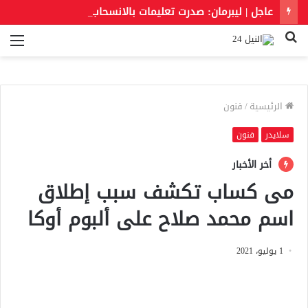
عاجل | ليبرمان: صدرت تعليمات بالانسحاب من غزة رغم رفض نتنياهو خطة النقاط الـ15
بحث
الق
عن
الرئيسية
/
فنون
سلايدر
فنون
أخر الأخبار
مى كساب تكشف سبب إطلاق
اسم محمد صلاح على ألبوم أوكا
1 يوليو، 2021