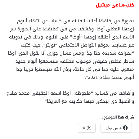
كتب-سامى ميشيل
بصورة من زفافها أعلنت الفنانة مى كساب عن انتهاء ألبوم
زوجها المغنى أوكا، وكشفت مى فى تعليقها على الصورة سر
الاسم الذى أطلقه زوجها “أوكا” على الألبوم، وذلك فى تدوينة
عبر حسابها بموقع التواصل الاجتماعى “تويتر”، حيث كتبت
“بصراحة شديدة جدًا جدًا ومش عشان جوزى أنا بقول الحق، أوكا
شاطر مخلص حقيقى موهوب مختلف، هتسمعوا ألبوم جديد
متعوب عليه جدا فى كل حاجة، بإذن الله تتبسطوا قريبا جدا
ألبوم محمد صلاح 2021”.
وأضافت مى كساب: “ملحوظة.. أوكا اسمه الحقيقى محمد صلاح
والأغنية دى بيحكى فيها حكايته مع المزيكا”.
شارك هذا الموضوع:
فيس بوك
X