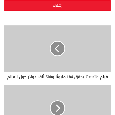
خ
ل
ب
ر
ي
د
ك
ا
ل
إ
ل
ك
ت
ر
و
فيلم Cruella يحقق 184 مليونًا و500 ألف دولار حول العالم
ن
ي