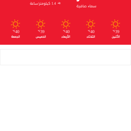
1.4 كيلومتر/ساعة
سماء صافية
40
39
40
40
39
℃
℃
℃
℃
℃
الأثنين
الثلاثاء
الأربعاء
الخميس
الجمعة