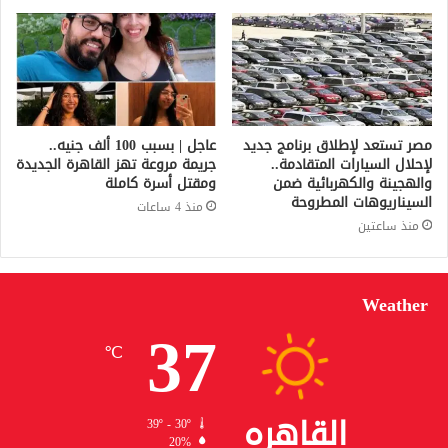
مصر تستعد لإطلاق برنامج جديد
عاجل | بسبب 100 ألف جنيه..
لإحلال السيارات المتقادمة..
جريمة مروعة تهز القاهرة الجديدة
والهجينة والكهربائية ضمن
ومقتل أسرة كاملة
السيناريوهات المطروحة
منذ 4 ساعات
منذ ساعتين
Weather
37
℃
القاهره
39º - 30º
20%