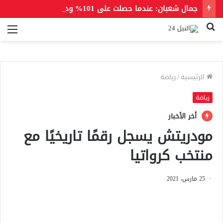
جمال شعبان: عندما حصلت على 101% ودخلت كلية الطب لم يسمع عنها أحد.. لكن عندما رقصت مع الهضبة أصبحت حديث المدينة
بحث
الق
عن
الرئيسية
/
رياضة
رياضة
أخر الأخبار
مودريتش يسجل رقمًا تاريخيًا مع
منتخب كرواتيا
25 مارس، 2021