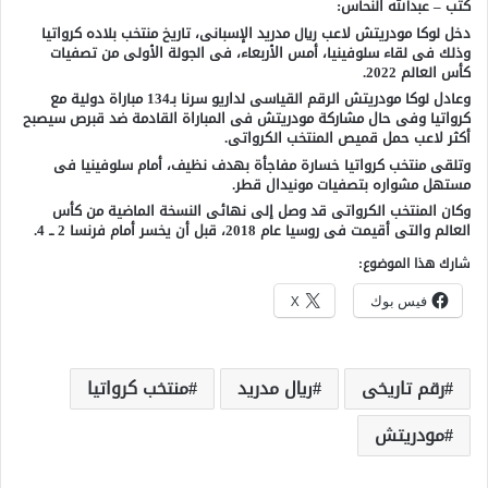
كتب – عبدالله النحاس:
دخل لوكا مودريتش لاعب ريال مدريد الإسبانى، تاريخ منتخب بلاده كرواتيا
وذلك فى لقاء سلوفينيا، أمس الأربعاء، فى الجولة الأولى من تصفيات
كأس العالم 2022.
وعادل لوكا مودريتش الرقم القياسى لداريو سرنا بـ134 مباراة دولية مع
كرواتيا وفى حال مشاركة مودريتش فى المباراة القادمة ضد قبرص سيصبح
أكثر لاعب حمل قميص المنتخب الكرواتى.
وتلقى منتخب كرواتيا خسارة مفاجأة بهدف نظيف، أمام سلوفينيا فى
مستهل مشواره بتصفيات مونيدال قطر.
وكان المنتخب الكرواتى قد وصل إلى نهائى النسخة الماضية من كأس
العالم والتى أقيمت فى روسيا عام 2018، قبل أن يخسر أمام فرنسا 2 ــ 4.
شارك هذا الموضوع:
فيس بوك
X
رقم تاريخى
ريال مدريد
منتخب كرواتيا
مودريتش