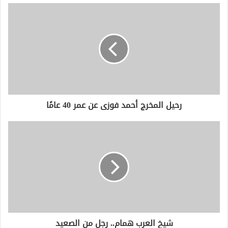
د
ك
ا
ل
إ
ل
ك
ت
ر
و
رحيل المخرج أحمد فوزى عن عمر 40 عامًا
ن
ي
شيخ العرب همام.. رجل من الصعيد