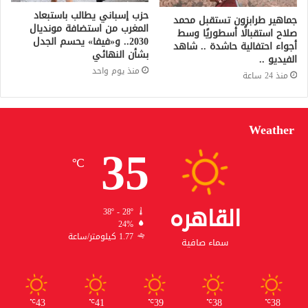
حزب إسباني يطالب باستبعاد
جماهير طرابزون تستقبل محمد
المغرب من استضافة مونديال
صلاح استقبالًا أسطوريًا وسط
2030.. و«فيفا» يحسم الجدل
أجواء احتفالية حاشدة .. شاهد
بشأن النهائي
الفيديو ..
منذ يوم واحد
منذ 24 ساعة
Weather
35
℃
القاهره
38º - 28º
24%
1.77 كيلومتر/ساعة
سماء صافية
43
41
39
38
38
℃
℃
℃
℃
℃