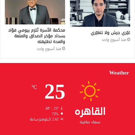
محكمة الأسرة تُلزم بيومي فؤاد
غيّري جرش ولا تتغيّري
بسداد مؤخر الصداق والمتعة
منذ أسبوع واحد
والعدة لطليقته
منذ أسبوع واحد
Weather
25
℃
القاهره
38º - 25º
73%
2.62 كيلومتر/ساعة
سماء صافية