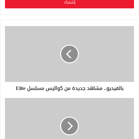
ل
ب
ر
ي
د
ك
ا
ل
إ
ل
ك
ت
ر
و
بالفيديو.. مشاهد جديدة من كواليس مسلسل Elite
ن
ي