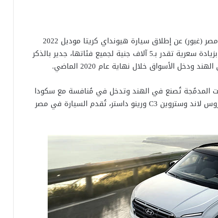
أعلنت شركة هيونداي من خلال وكيلها المحلي في مصر (غبور) عن إطلاق سيارة هيونداي كريتا موديل 2022
الموديل الجديد بشكل رسمي، وجاء الموديل الجديد بزيادة سعرية تقدر بـ5 آلاف جنية لجميع فئاتها، جدير بالذكر
 ودخل الأسواق خلال نهاية عام 2020 الماضي.
H سيارة كروس اوفر تحت المدمُجة تُصنع في الهند وتدخل في مُنافسة مع سكودا
كاميك وسيات ارونا وبيجو 2008، كما تُنافس اوبل كروس لاند وستروين C3 ورينو داستر، تُقدم السيارة في مصر