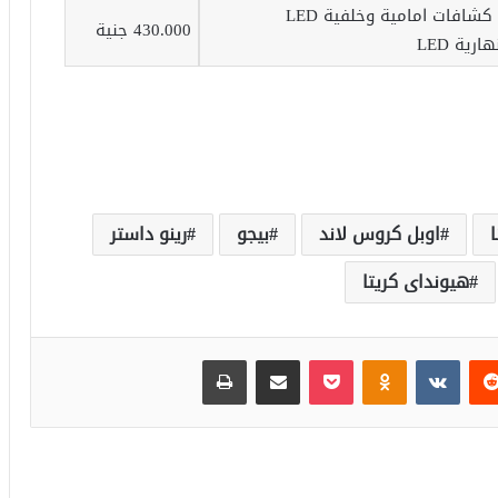
كشافات امامية وخلفية LED
430.000 جنية
ا
اوبل كروس لاند
بيجو
رينو داستر
هيونداى كريتا
‏Reddit
‏VKontakte
Odnoklassniki
بوكيت
مشاركة عبر البريد
طباعة