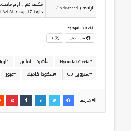
مُكيف هواء اوتوماتيك، 
الرابعة ( Advanced )
جنوط 17 بوصة، اضاءة نهارية LED
شارك هذا الموضوع:
فيس بوك
X
Hyundai Creta
أشرف الماس
ارون
ستروين C3
سكودا كاميك
غبور
فيسبوك
تويتر
لينكدإن
‏Tumblr
بينتيريست
شاركها