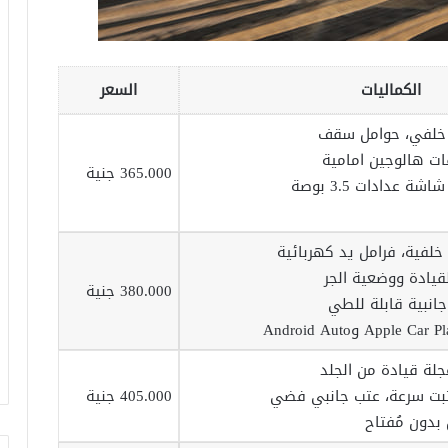
الكماليات
السعر
ات هالوجين امامية
365.000 جنية
خلفية، فرامل يد كهربائية
لقيادة ووضعية الجر
380.000 جنية
ة قيادة من الجلد
ثبت سرعة، عتب جانبي فضي
405.000 جنية
بدون مُفتاح