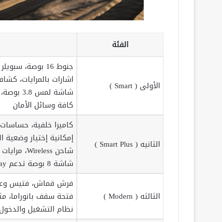
الفئة
جنوط 16 بوصة، سبويلر خلفي، حوامل سقف
اشارات بالمرايات، كشاف
الأولى ( Smart )
شاشة لمس 3.8 بوصة، شاشة عدادات 3.5 بوصة
كافة وسائل الأمان
كاميرا خلفية، حساسات 
إمكانية إختيار وضعية ا
الثانيه ( Smart Plus )
شاحن Wireless، مرايات جانبية قابلة للطي
شاشة 8 بوصة تدعم Apple Car Play وAndroid Auto
فرش قماش، فتيس وعجل
الثالثه ( Modern )
فتحة سقف بانوراما، م
نظام التشغيل والدخول 