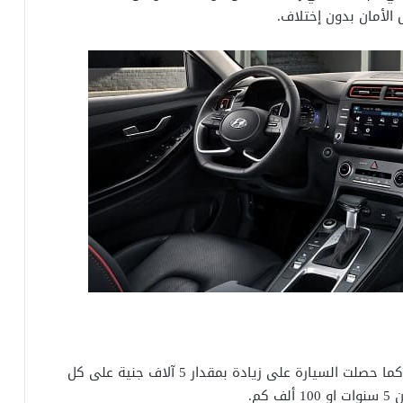
الأمان بدون إختلاف.
تتوفر هيونداي كريتا في السوق المصري بـ4 فئات، كما حصلت السيارة على زيادة بمقدار 5 آلاف جنية على كل