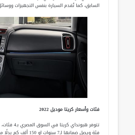
السابق، كما تُقدم السيارة بنفس التجهيزات ووسائل 
فئات وأسعار كريتا موديل 2022
فئة ويصل ضمانها لـ7 سنوات او 150 ألف كم بدلًا من 5 سنوات او 100 ألف كم.