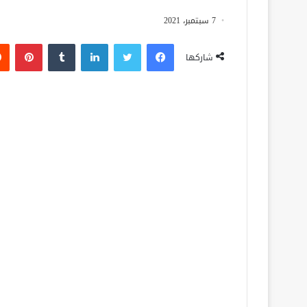
7 سبتمبر، 2021
فيسبوك
تويتر
لينكدإن
‏Tumblr
بينتيريست
شاركها