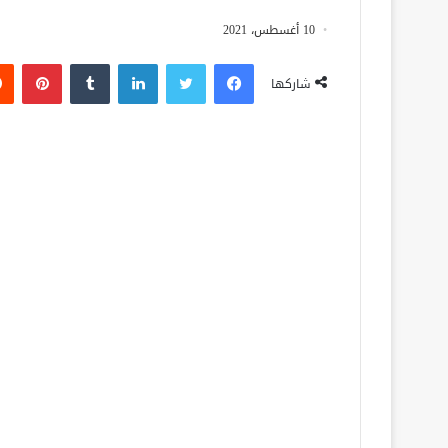
10 أغسطس، 2021
فيسبوك
تويتر
لينكدإن
‏Tumblr
بينتيريست
شاركها