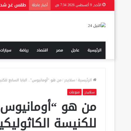
من هي الحقيق
الأحد, 9 أغسطس 2026 7:34 ص
أخبار عاجلة
الرئيسية
عاجل
مصر
اقتصاد
رياضة
سيارات
الرئيسية
/
سلايدر
/
من هو “أومانيوس”.. البابا السابع للكن
سلايدر
منوعات
من هو “أومانيوس”..
للكنيسة الكاثوليك