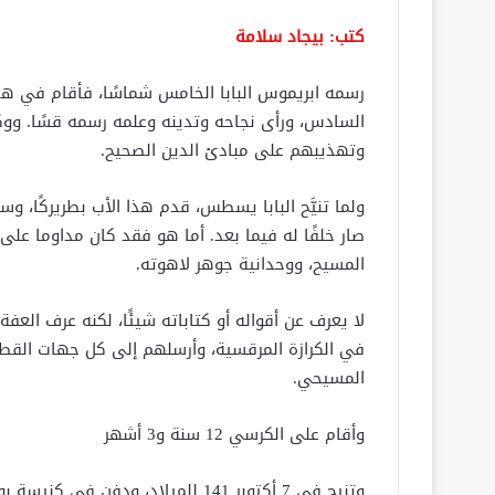
كتب: بيجاد سلامة
رسمه ابريموس البابا الخامس شماسًا، فأقام في ه
السادس، ورأى نجاحه وتدينه وعلمه رسمه قسًا. ووكل
وتهذيبهم على مبادئ الدين الصحيح.
ولما تنيَّح البابا يسطس، قدم هذا الأب بطريركًا، و
صار خلفًا له فيما بعد. أما هو فقد كان مداوما على ر
المسيح، ووحدانية جوهر لاهوته.
لا يعرف عن أقواله أو كتاباته شيئًا، لكنه عرف الع
في الكرازة المرقسية، وأرسلهم إلى كل جهات القطر 
المسيحي.
وأقام على الكرسي 12 سنة و3 أشهر
وتنيح في 7 أكتوبر 141 للميلاد، ودفن في كنيسة بوكاليا