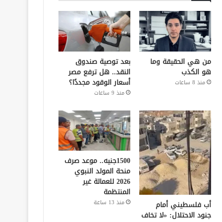
من هي الحقيقة وما
بعد توصية صندوق
هو الكذب
النقد.. هل ترفع مصر
أسعار الوقود مجددًا؟
منذ 8 ساعات
منذ 9 ساعات
1500جنيه.. موعد صرف
منحة المولد النبوي
2026 للعمالة غير
المنتظمة
منذ 13 ساعة
أب فلسطيني أمام
جنود الاحتلال: «لا تخاف