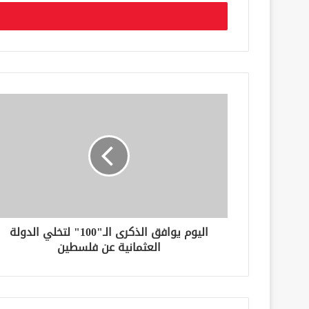
خ
ل
ب
ر
ي
د
ك
ا
ل
إ
ل
ك
ت
ر
و
ن
اليوم يوافق الذكرى الـ"100" لتخلي الدولة
ي
العثمانية عن فلسطين