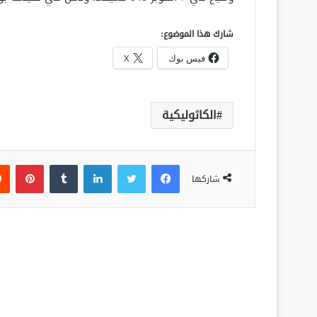
شارك هذا الموضوع:
فيس بوك
X
الكاثوليكية
فيسبوك
تويتر
لينكدإن
‏Tumblr
بينتيريست
شاركها