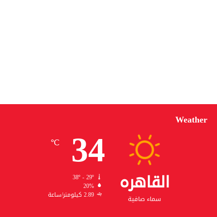
Weather
34
℃
القاهره
38º - 29º
20%
2.89 كيلومتر/ساعة
سماء صافية