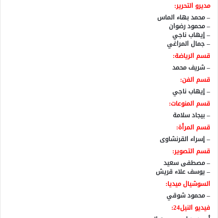
مديرو التحرير:
– محمد بهاء الماس
– محمود رضوان
– إيهاب ناجي
– جمال المراغي
قسم الرياضة:
– شريف محمد
قسم الفن:
– إيهاب ناجي
قسم المنوعات:
– بيجاد سلامة
قسم المرأة:
– إسراء القرنشاوى
قسم التصوير:
– مصطفى سعيد
– يوسف علاء قريش
السوشيال ميديا:
– محمود شوقي
فيديو النيل24: