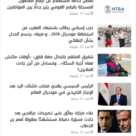
تعطل خدمة الاستعلام عن أرقام المحمول
المسجلة بالرقم القومي يثير جدلًا بين المواطنين
منذ 15 دقيقة
حزب إسباني يطالب باستبعاد المغرب من
استضافة مونديال 2030.. و«فيفا» يحسم الجدل
بشأن النهائي
منذ 20 دقيقة
شقيق المتهم بانتحال صفة قاضٍ: «أوقات مكنش
معاه أجرة السكة».. ونتساءل من أين جاءت
الملايين؟
منذ 27 دقيقة
الرئيس السيسي يهنئ منتخب ناشئات اليد بعد
الإنجاز التاريخي في مونديال العالم
منذ 14 ساعة
علاء مبارك يعلّق على تصريحات عراقجي بعد
حادث مسيّرة دمياط مستشهدًا بمقولة لعمر بن
الخطاب
منذ 15 ساعة