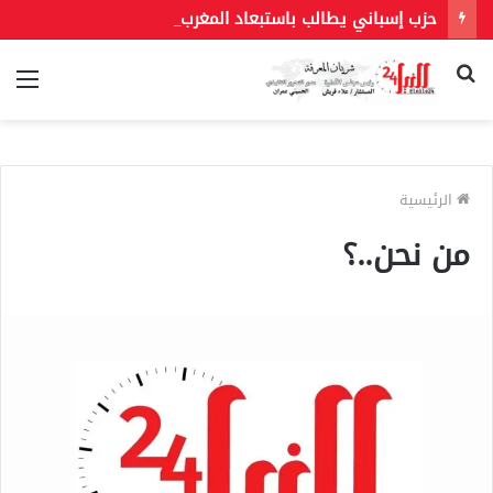
حزب إسباني يطالب باستبعاد المغرب من استضافة مونديال 2030.. و«فيفا» يحسم الجدل بشأن النهائي
بحث
الق
عن
الرئيسية
من نحن..؟