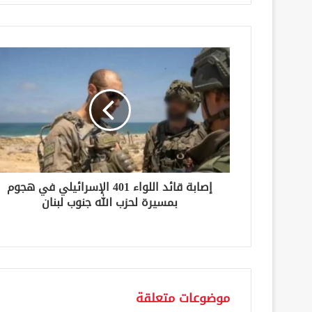
ي
د
ك
ا
ل
إ
ل
ك
ت
ر
و
ن
إصابة قائد اللواء 401 الإسرائيلي في هجوم
ي
بمسيرة لحزب الله جنوب لبنان
موضوعات متعلقة