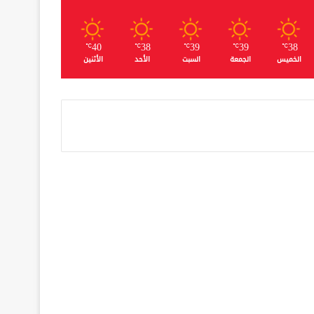
40
38
39
39
38
℃
℃
℃
℃
℃
الخميس
الجمعة
السبت
الأحد
الأثنين