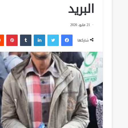
البريد
21 مايو، 2026
فيسبوك
تويتر
لينكدإن
‏Tumblr
بينتيريست
شاركها