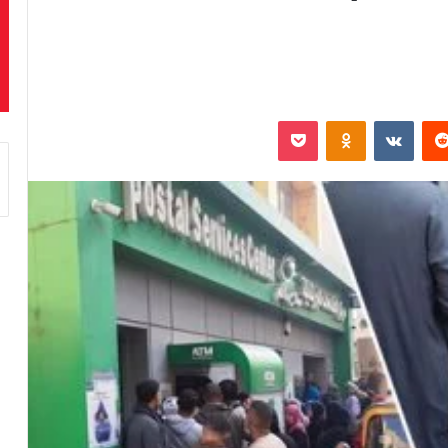
‏Reddit
‏VKontakte
Odnoklassniki
بوكيت