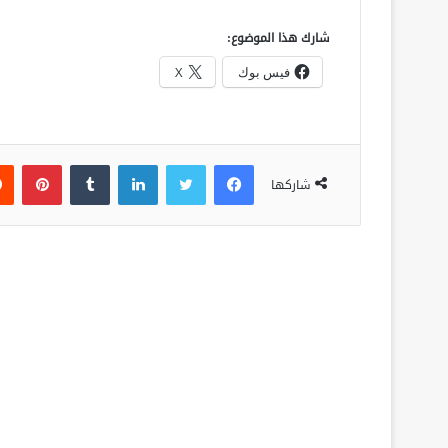
شارك هذا الموضوع:
فيس بوك
X
فيسبوك
تويتر
لينكدإن
‏Tumblr
بينتيريست
شاركها