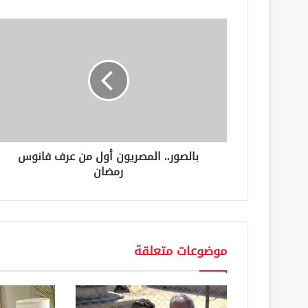
د
ك
ا
ل
إ
ل
ك
ت
ر
و
ن
بالصور.. المصريون أول من عرف فانوس
ي
رمضان
موضوعات متعلقة