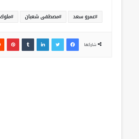
عمرو سعد
مصطفى شعبان
ملوك 
فيسبوك
تويتر
لينكدإن
‏Tumblr
بينتيريست
شاركها