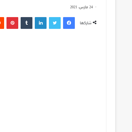
24 مارس، 2021
فيسبوك
تويتر
لينكدإن
‏Tumblr
بينتيريست
شاركها