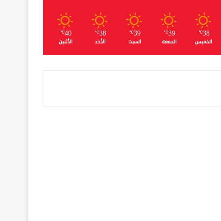
40
38
39
39
38
℃
℃
℃
℃
℃
الخميس
الجمعة
السبت
الأحد
الأثنين