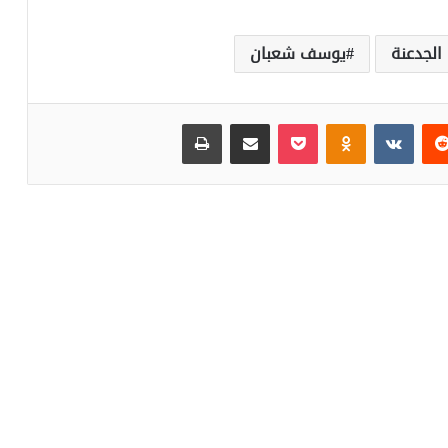
الجدعنة
يوسف شعبان
‏Reddit
‏VKontakte
Odnoklassniki
بوكيت
مشاركة عبر البريد
طباعة