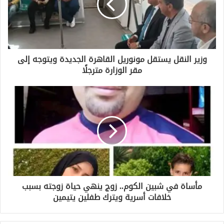
إ
ل
ك
ت
ر
و
وزير النقل يستقل مونوريل القاهرة الجديدة ويتوجه إلى
ن
مقر الوزارة مترجلًا
ي
مأساة في شبين الكوم.. زوج ينهي حياة زوجته بسبب
خلافات أسرية ويترك طفلين يتيمين