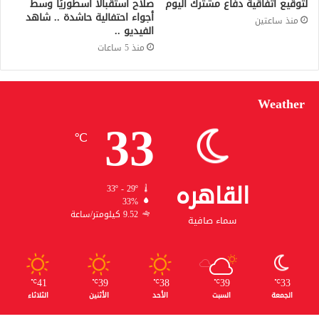
لتوقيع اتفاقية دفاع مشترك اليوم
صلاح استقبالًا أسطوريًا وسط
أجواء احتفالية حاشدة .. شاهد
منذ ساعتين
الفيديو ..
منذ 5 ساعات
Weather
33
℃
القاهره
33º - 29º
33%
9.52 كيلومتر/ساعة
سماء صافية
41
39
38
39
33
℃
℃
℃
℃
℃
الجمعة
السبت
الأحد
الأثنين
الثلاثاء