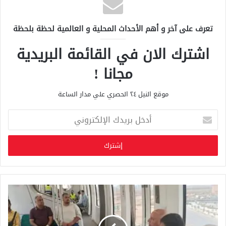
تعرف على آخر و أهم الأحداث المحلية و العالمية لحظة بلحظة
اشترك الان في القائمة البريدية
مجانا !
موقع النيل ٢٤ الحصري علي مدار الساعة
أ
د
خ
ل
ب
ر
ي
د
ك
ا
ل