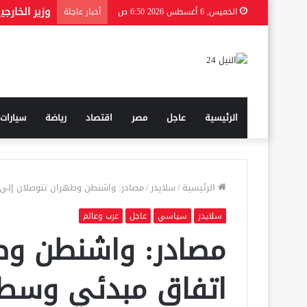
الخميس, 6 أغسطس 2026 6:50 ص
أخبار عاجلة
الرئيسية
عاجل
مصر
اقتصاد
رياضة
سيارات
الرئيسية
/
سلايدر
/
مصادر: واشنطن وطهران تتوصلان إلى ا
سلايدر
سياسي
عاجل
عرب وعالم
مصادر: واشنطن وط
اتفاق مبدئي وسط م