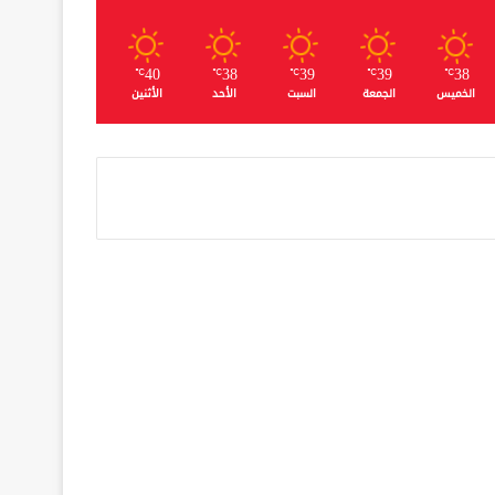
40
38
39
39
38
℃
℃
℃
℃
℃
الخميس
الجمعة
السبت
الأحد
الأثنين