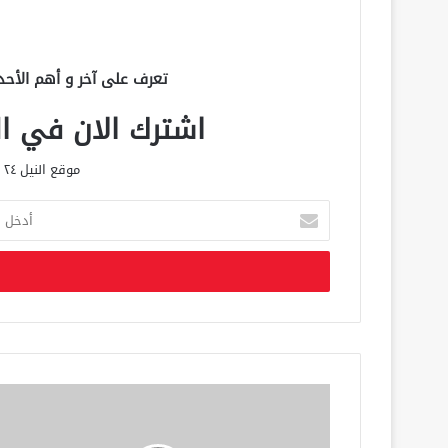
تعرف على آخر و أهم الأحد
اشترك الان في الق
موقع النيل ٢٤ الحصري علي مدار الساعة
أ
د
خ
ل
ب
ر
ي
د
ك
ا
ل
إ