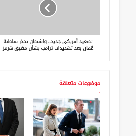
ل
ك
ت
ر
و
ن
تصعيد أمريكي جديد.. واشنطن تحذر سلطنة
ي
عُمان بعد تهديدات ترامب بشأن مضيق هرمز
موضوعات متعلقة