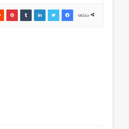
فيسبوك
تويتر
لينكدإن
‏Tumblr
بينتيريست
شاركها