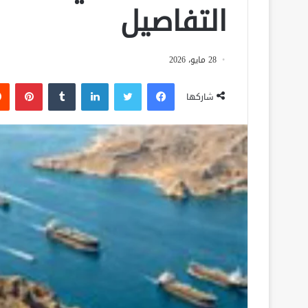
التفاصيل
28 مايو، 2026
فيسبوك
تويتر
لينكدإن
‏Tumblr
بينتيريست
شاركها