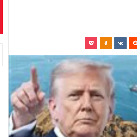
‏Reddit
‏VKontakte
Odnoklassniki
بوكيت