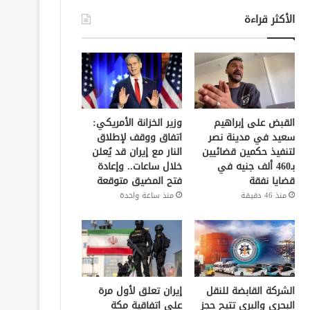
الأكثر قراءة
القبض على إبراهيم
وزير الخزانة الأمريكي:
سعيد في مدينة نصر
اتفاق ووقف لإطلاق
لتنفيذ حكمين قضائيين
النار مع إيران قد يُعلن
بـ460 ألف جنيه في
خلال ساعات.. وإعادة
قضايا نفقة
فتح المضيق متوقعة
منذ 46 دقيقة
منذ ساعة واحدة
الشركة القابضة للنقل
إيران تعلق لأول مرة
البحري والبري تتيح حجز
على اتفاقية مكة