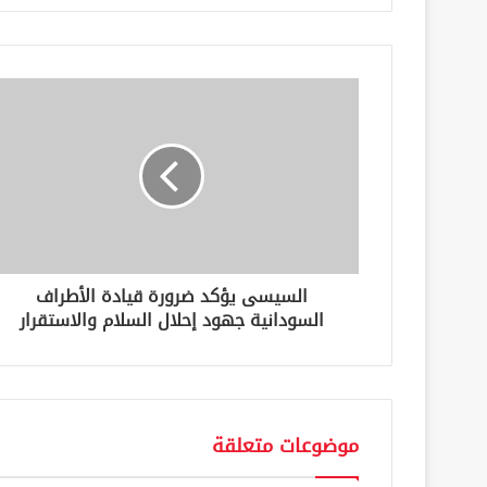
ر
ي
د
ك
ا
ل
إ
ل
ك
ت
ر
و
ن
السيسى يؤكد ضرورة قيادة الأطراف
ي
السودانية جهود إحلال السلام والاستقرار
موضوعات متعلقة