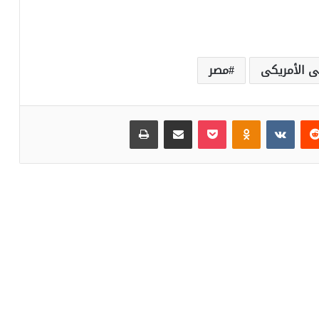
ى الأمريكى
مصر
‏Reddit
‏VKontakte
Odnoklassniki
بوكيت
مشاركة عبر البريد
طباعة