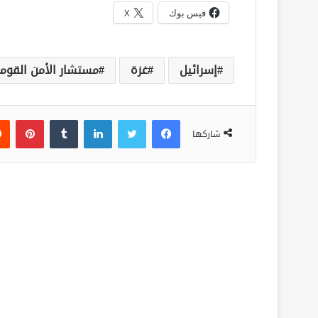
فيس بوك
X
إسرائيل
غزة
مستشار الأمن القوم
فيسبوك
تويتر
لينكدإن
‏Tumblr
بينتيريست
شاركها