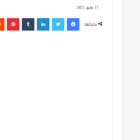
17 مايو، 2021
فيسبوك
تويتر
لينكدإن
‏Tumblr
بينتيريست
شاركها