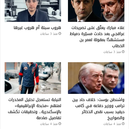
علاء مبارك يعلّق على تصريحات
هروب سبتة أم هروب غيرها
عراقجي بعد حادث مسيّرة دمياط
منذ 3 ساعات
مستشهدًا بمقولة لعمر بن
الخطاب
منذ 3 ساعات
واشنطن بوست: خلاف حاد بين
النيابة تستعجل تحليل المخدرات
ترامب ووزير دفاعه في كامب
لمتهم «مذبحة الإبراهيمية»
ديفيد بسبب نقص الذخائر
بالإسكندرية.. وتحقيقات تكشف
والصواريخ
تفاصيل صادمة
منذ 4 ساعات
منذ 4 ساعات