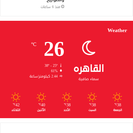
منذ 6 ساعات
Weather
26
℃
القاهره
38º - 25º
61%
2.44 كيلومتر/ساعة
سماء صافية
42
40
38
38
38
℃
℃
℃
℃
℃
الجمعة
السبت
الأحد
الأثنين
الثلاثاء