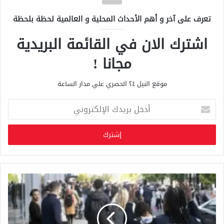
تعرف على آخر و أهم الأحداث المحلية و العالمية لحظة بلحظة
اشترك الان في القائمة البريدية
مجانا !
موقع النيل ٢٤ الحصري علي مدار الساعة
أ
د
خ
ل
ب
ر
ي
د
ك
ا
ل
إ