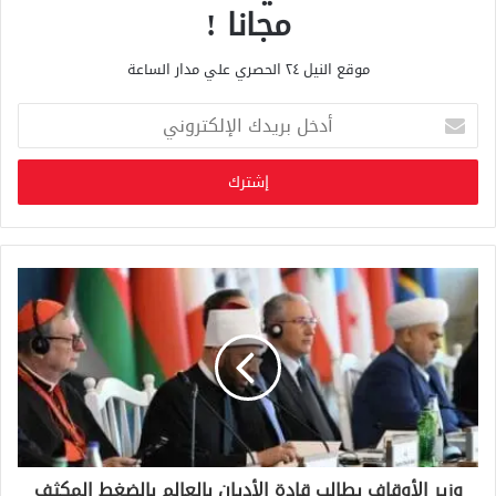
مجانا !
موقع النيل ٢٤ الحصري علي مدار الساعة
أ
د
خ
ل
ب
ر
ي
د
ك
ا
ل
إ
ل
ك
ت
ر
و
وزير الأوقاف يطالب قادة الأديان بالعالم بالضغط المكثف