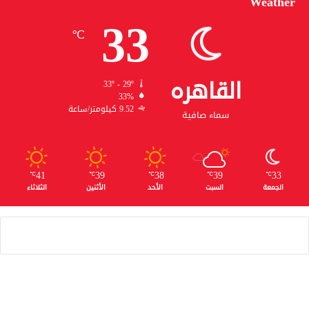
Weather
33
℃
القاهره
33º - 29º
33%
9.52 كيلومتر/ساعة
سماء صافية
41
39
38
39
33
℃
℃
℃
℃
℃
الجمعة
السبت
الأحد
الأثنين
الثلاثاء