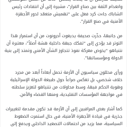
وانعدام الثقة بين صناع القرار”، مشيرة إلى أن انتقادات رئيس
الشاباك جاءت كرد فعل على “تهميش متعمّد لدور الأجهزة
الأمنية في صنع القرار”.
من جانبها، حذّرت صحيفة يديعوت أحرونوت من أن استمرار هذا
التوتر قد يؤدي إلى “تفكك جبهة داخلية هشة أصلاً”، معتبرة أن
نتنياهو “يخوض معركة نفوذ تتجاوز الشأن الأمني وتمتد إلى بنية
الدولة ومؤسساتها”.
ورأى محللون سياسيون أن الأزمة تحمل أبعاداً أبعد من مجرد
خلاف شخصي، بل تعكس صراعاً حول طبيعة الدولة الإسرائيلية
وهوية الحكم فيها، وسط محاولات من نتنياهو لتعزيز سلطته
في مواجهة المؤسسات التقليدية، ومنها القضاء والأمن.
كما أشار بعض المراقبين إلى أن الأزمة قد تكون مقدمة لتغييرات
جذرية في قيادة الأجهزة الأمنية، في حال استمرت الضغوط
السياسية، مما يزيد من احتمالات التصعيد الداخلي ويدفع إلى