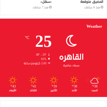
المضيق متوقعة
«سهل»
منذ 6 ساعات
منذ 7 ساعات
Weather
25
℃
القاهره
38º - 25º
61%
2.63 كيلومتر/ساعة
سماء صافية
43
41
39
38
38
℃
℃
℃
℃
℃
السبت
الأحد
الأثنين
الثلاثاء
الأربعاء