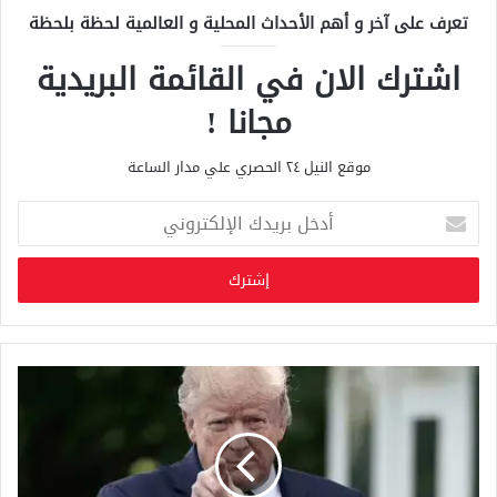
تعرف على آخر و أهم الأحداث المحلية و العالمية لحظة بلحظة
اشترك الان في القائمة البريدية
مجانا !
موقع النيل ٢٤ الحصري علي مدار الساعة
أ
د
خ
ل
ب
ر
ي
د
ك
ا
ل
إ
ل