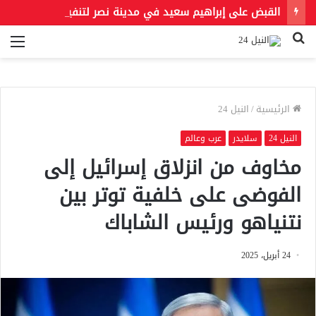
القبض على إبراهيم سعيد في مدينة نصر لتنفيذ حكمين قضائيين بـ460 ألف جنيه في قضايا نفقة
بحث
الق
عن
الرئيسية
/
النيل 24
النيل 24
سلايدر
عرب وعالم
مخاوف من انزلاق إسرائيل إلى
الفوضى على خلفية توتر بين
نتنياهو ورئيس الشاباك
24 أبريل، 2025