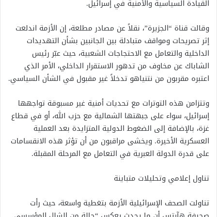
القيادة السياسية والأمنية في إسرائيل.
وقالت قناة “الجزيرة”، نقلاً عن مصادر مطلعة، إن الأزمة اندلعت
إثر تصريحات ومواقف متبادلة بين الجانبين بشأن التهديدات
الداخلية والتعامل مع الاحتجاجات الشعبية، حيث عبّر رئيس
الشاباك عن مخاوف من تدهور الاستقرار الداخلي، الأمر الذي
اعتبره مقربون من نتنياهو تدخلاً غير مقبول في الشأن السياسي.
وتتزامن هذه التوترات مع تحديات أمنية غير مسبوقة تواجهها
إسرائيل، سواء على جبهتها الشمالية مع حزب الله، أو في قطاع
غزة، بالإضافة إلى الضغوط الدولية المتزايدة بعد العملية
العسكرية الأخيرة. ويخشى مراقبون من أن تؤثر هذه الانقسامات
على قدرة الدولة العبرية في التعامل مع المرحلة المقبلة.
تناول إعلامي وتحليلات متباينة
تناولت الصحف الإسرائيلية الأزمة بتغطية واسعة، حيث رأت
صحيفة هآرتس أن ما يحدث يعكس “حالة من الشلل المؤسسي