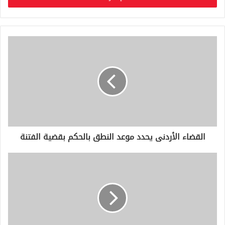
ب
ر
ي
د
ك
ا
ل
إ
ل
ك
ت
ر
و
القضاء الأردنى يحدد موعد النطق بالحكم بقضية الفتنة
ن
ي