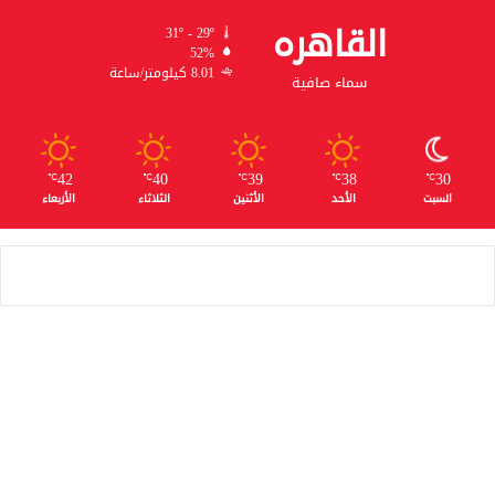
القاهره
31º - 29º
52%
8.01 كيلومتر/ساعة
سماء صافية
42
40
39
38
30
℃
℃
℃
℃
℃
السبت
الأحد
الأثنين
الثلاثاء
الأربعاء