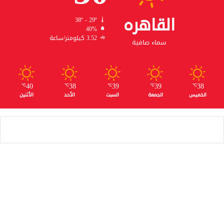
القاهره
38º - 29º
40%
3.52 كيلومتر/ساعة
سماء صافية
40
38
39
39
38
℃
℃
℃
℃
℃
الخميس
الجمعة
السبت
الأحد
الأثنين