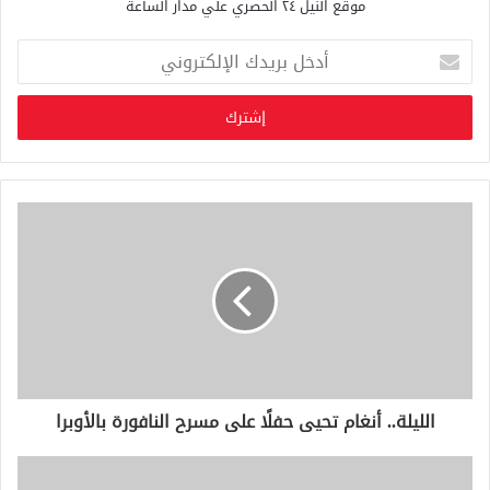
موقع النيل ٢٤ الحصري علي مدار الساعة
أ
د
خ
ل
ب
ر
ي
د
ك
ا
ل
إ
ل
ك
ت
ر
و
الليلة.. أنغام تحيى حفلًا على مسرح النافورة بالأوبرا
ن
ي