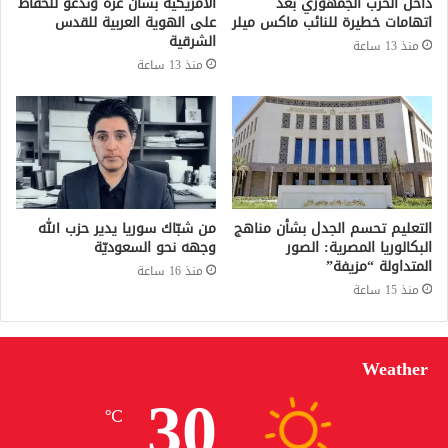
داخل الحزب الجمهوري بعد
الأمريكية بشأن غزة وندعو للحفاظ
اتهامات خطيرة للنائب ماكس ميلر
على الهوية العربية للقدس
الشرقية
منذ 13 ساعة
منذ 13 ساعة
التعليم تحسم الجدل بشأن مناهج
من شبّاك سوريا يدير حزب الله
البكالوريا المصرية: الصور
وجهه نحو السعوديّة
المتداولة “مزيفة”
منذ 16 ساعة
منذ 15 ساعة
Weather
30
℃