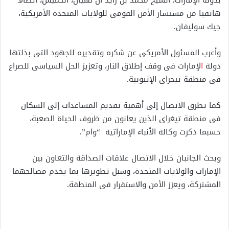
بدولة الإمارات، الشيخ محمد بن زايد آل نهيان، الخميس، اتصالا
هاتفيا من مستشار الأمن القومى للولايات المتحدة الأمريكية،
جيك سوليفان.
وأعرب المسئول الأمريكى عن شكره وتقديره للجهود التى بذلتها
دولة
ا
لإمارات فى وقف إطلاق النار، وتعزيز الحل السياسى للصراع
فى منطقة تيجراى الإثيوبية.
كما تطرق الاتصال إلى أهمية تقديم المساعدات إلى السكان
فى منطقة تيغراى الذين يعانون من ظروف الحياة الصعبة،
حسبما ذكرت وكالة الأنباء الإماراتية “وام”.
وبحث الجانبان خلال الاتصال علاقات الصداقة والتعاون بين
الإمارات والولايات المتحدة، وسبل تطويرها بما يخدم مصالحهما
المشتركة، ويعزز الأمن والاستقرار فى المنطقة.