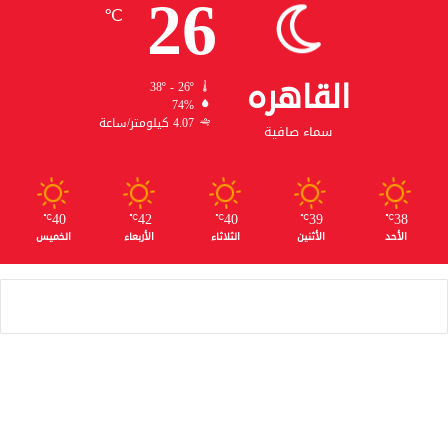
26
℃
القاهره
38º - 26º
74%
4.07 كيلومتر/ساعة
سماء صافية
40
42
40
39
38
℃
℃
℃
℃
℃
الأحد
الأثنين
الثلاثاء
الأربعاء
الخميس