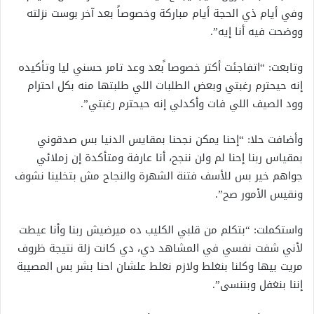
وفي أيام ذي الحجة أيام مباركة وخصوصاً بعد آخر بوست نزلته
ووضحت فيه أنا إيه”.
وتابعت: “اتفاجئت أكتر خصوصا ًبعد وعد تامر حسني ليا وتأكيده
إنه حيحترم رغبتي وبعض الطلبات اللي طلبتها منه بكل احترام
وود الصيف اللي فات وأكدلي إنه حيحترم رغبتي”.
وأضافت حلا: “إحنا يمكن نجحنا بمقايس الدنيا بس صدقوني
بمقياس ربنا إحنا لم ولن ننجح، أنا عارفة ومتأكدة إن زملائي
جواهم خير بس للأسف فتنة الشهرة والنجاح مش بتخلينا نشوف
ونقيس الأمور صح”.
واستكملت: “بتكلم من قلبي الكليب ده ميرضيش ربنا وأنا عيطت
لأني شفت نفسي في المشاهد دي، دي كانت زلة نتيجة ظروف
مريت بيها وكلنا بنغلط ولازم نغلط علشان احنا بشر بس المصيبة
إننا بنغفل وبننسى”.