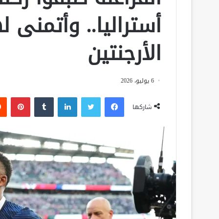
أستراليا.. وأتمنى 
الأرجنتين
6 يوليو، 2026
فيسبوك
تويتر
لينكدإن
‏Tumblr
بينتيريست
شاركها