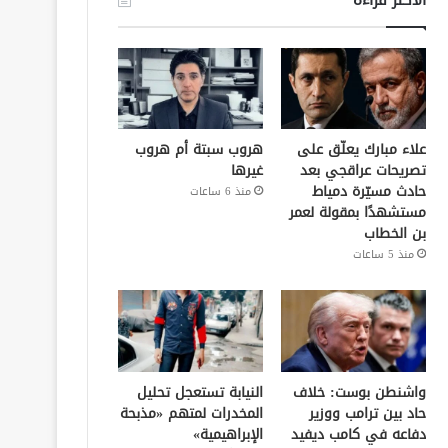
علاء مبارك يعلّق على
هروب سبتة أم هروب
تصريحات عراقجي بعد
غيرها
حادث مسيّرة دمياط
منذ 6 ساعات
مستشهدًا بمقولة لعمر
بن الخطاب
منذ 5 ساعات
واشنطن بوست: خلاف
النيابة تستعجل تحليل
حاد بين ترامب ووزير
المخدرات لمتهم «مذبحة
دفاعه في كامب ديفيد
الإبراهيمية»