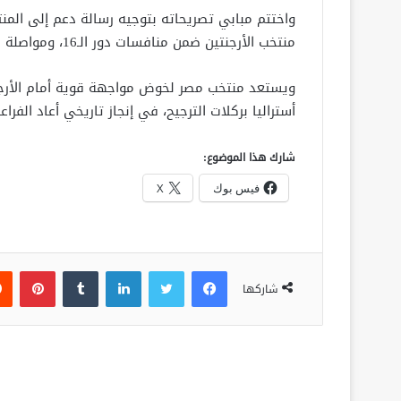
واختتم مبابي تصريحاته بتوجيه رسالة دعم إلى المنت
منتخب الأرجنتين ضمن منافسات دور الـ16، ومواصلة كتابة التاريخ في مونديال 2026.
ويستعد منتخب مصر لخوض مواجهة قوية أمام الأرجن
أستراليا بركلات الترجيح، في إنجاز تاريخي أعاد الفرا
شارك هذا الموضوع:
فيس بوك
X
فيسبوك
تويتر
لينكدإن
‏Tumblr
بينتيريست
شاركها