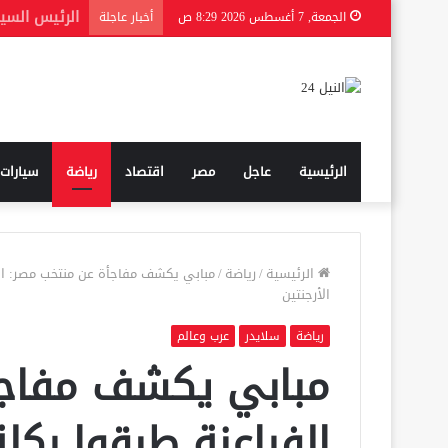
الجمعة, 7 أغسطس 2026 8:29 ص
أخبار عاجلة
الرئيسية
عاجل
مصر
اقتصاد
رياضة
سيارات
الرئيسية
/
رياضة
/
مبابي يكشف مفاجأة عن منتخب مصر: الفر
الأرجنتين
رياضة
سلايدر
عرب وعالم
مبابي يكشف مفاجأ
الفراعنة طبقوا ركل