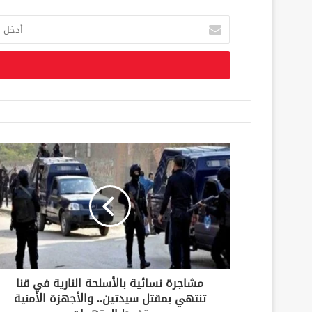
أ
د
خ
ل
ب
ر
ي
د
ك
ا
ل
إ
ل
ك
ت
ر
و
ن
مشاجرة نسائية بالأسلحة النارية في قنا
ي
تنتهي بمقتل سيدتين.. والأجهزة الأمنية