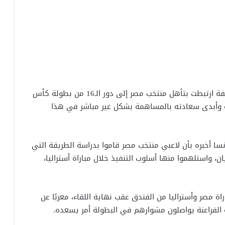
كشف النجم الفرنسي كيليان مبابي عن تفاصيل طريفة ارتبطت بتأهل منتخب مصر إلى دور الـ16 من بطولة كأس
ر الفراعنة وأبدى سعادته بالمساهمة بشكل غير مباشر في هذا
سا أخبره بأن لاعبي منتخب مصر قاموا بدراسة الطريقة التي
ان، واستلهموا منها أسلوب التنفيذ خلال مباراة أستراليا،
 مصر وأستراليا من الفندق عقب نهاية اللقاء، معربًا عن
 الفراعنة يواصلون مشوارهم في البطولة أمر يسعده.