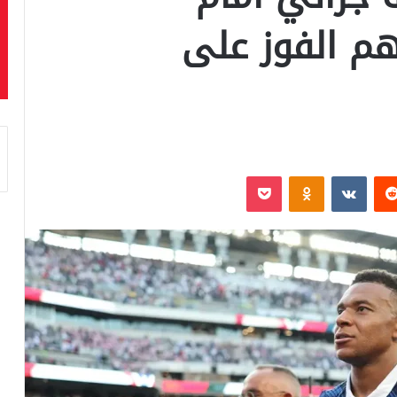
لهم الفوز على
‏Reddit
‏VKontakte
Odnoklassniki
بوكيت