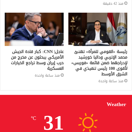
منذ 42 دقيقة
رئيسة «القومي للمرأة» تهنئ
عاجل| CNN: كبار قادة الجيش
محمد الإتربي وداليا خورشيد
الأمريكي يبحثون عن مخرج من
لإدراجهما ضمن قائمة «فوربس»
حرب إيران وسط تراجع الخيارات
لأقوى 100 رئيس تنفيذي في
العسكرية
الشرق الأوسط
منذ ساعة واحدة
منذ ساعة واحدة
Weather
31
℃