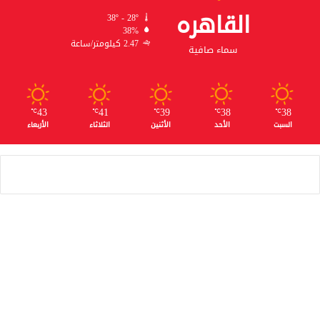
القاهره
38º - 28º
38%
2.47 كيلومتر/ساعة
سماء صافية
43
41
39
38
38
℃
℃
℃
℃
℃
السبت
الأحد
الأثنين
الثلاثاء
الأربعاء