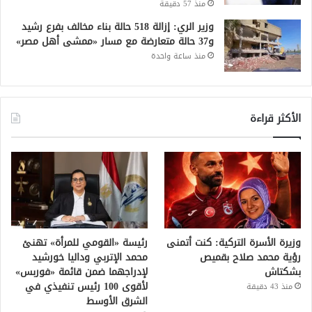
منذ 57 دقيقة
وزير الري: إزالة 518 حالة بناء مخالف بفرع رشيد
و37 حالة متعارضة مع مسار «ممشى أهل مصر»
منذ ساعة واحدة
الأكثر قراءة
وزيرة الأسرة التركية: كنت أتمنى
رئيسة «القومي للمرأة» تهنئ
رؤية محمد صلاح بقميص
محمد الإتربي وداليا خورشيد
بشكتاش
لإدراجهما ضمن قائمة «فوربس»
لأقوى 100 رئيس تنفيذي في
منذ 43 دقيقة
الشرق الأوسط