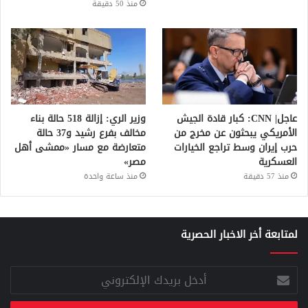
منذ 50 دقيقة
عاجل| CNN: كبار قادة الجيش
وزير الري: إزالة 518 حالة بناء
الأمريكي يبحثون عن مخرج من
مخالف بفرع رشيد و37 حالة
حرب إيران وسط تراجع الخيارات
متعارضة مع مسار «ممشى أهل
العسكرية
مصر»
منذ 57 دقيقة
منذ ساعة واحدة
لمتابعة أخر الاخبار الحصرية
أدخل
بريدك
الإلكتروني