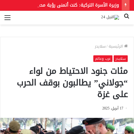
وزيرة الأسرة التركية: كنت أتمنى رؤية محمد صلاح بقميص بشكتاش
بحث
الق
عن
الرئيسية
/
سلايدر
سلايدر
عرب وعالم
مئات جنود الاحتياط من لواء
“جولاني” يطالبون بوقف الحرب
على غزة
17 أبريل، 2025