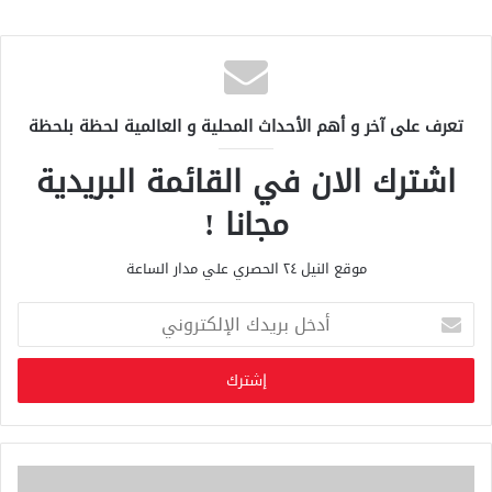
تعرف على آخر و أهم الأحداث المحلية و العالمية لحظة بلحظة
اشترك الان في القائمة البريدية
مجانا !
موقع النيل ٢٤ الحصري علي مدار الساعة
أ
د
خ
ل
ب
ر
ي
د