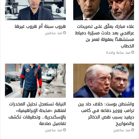
علاء مبارك يعلّق على تصريحات
هروب سبتة أم هروب غيرها
عراقجي بعد حادث مسيّرة دمياط
منذ ساعتين
مستشهدًا بمقولة لعمر بن
الخطاب
منذ ساعة واحدة
واشنطن بوست: خلاف حاد بين
النيابة تستعجل تحليل المخدرات
ترامب ووزير دفاعه في كامب
لمتهم «مذبحة الإبراهيمية»
ديفيد بسبب نقص الذخائر
بالإسكندرية.. وتحقيقات تكشف
والصواريخ
تفاصيل صادمة
منذ ساعتين
منذ ساعتين