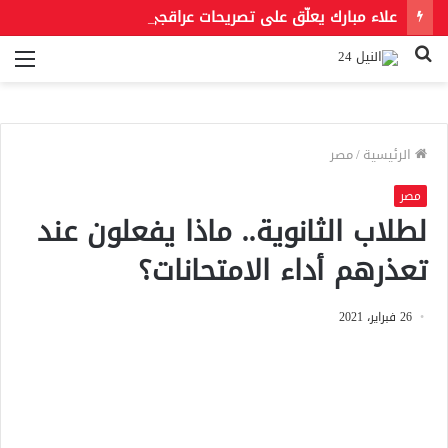
علاء مبارك يعلّق على تصريحات عراقجي بعد حادث مسيّرة دمياط مستشهدًا بمقولة لعمر بن الخطاب
بحث
الق
عن
الرئيسية
/
مصر
مصر
لطلاب الثانوية.. ماذا يفعلون عند
تعذرهم أداء الامتحانات؟
26 فبراير، 2021