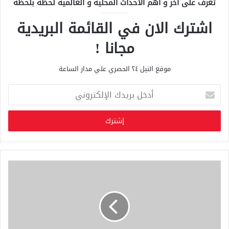
تعرف على آخر و أهم الأحداث المحلية و العالمية لحظة بلحظة
اشترك الان في القائمة البريدية
مجانا !
موقع النيل ٢٤ الحصري علي مدار الساعة
أ
د
خ
ل
ب
ر
ي
د
ك
ا
ل
إ
ل