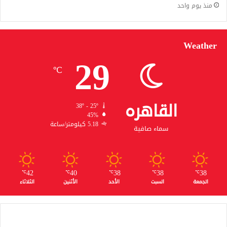
منذ يوم واحد
Weather
29
℃
القاهره
38º - 25º
45%
5.18 كيلومتر/ساعة
سماء صافية
42
40
38
38
38
℃
℃
℃
℃
℃
الجمعة
السبت
الأحد
الأثنين
الثلاثاء