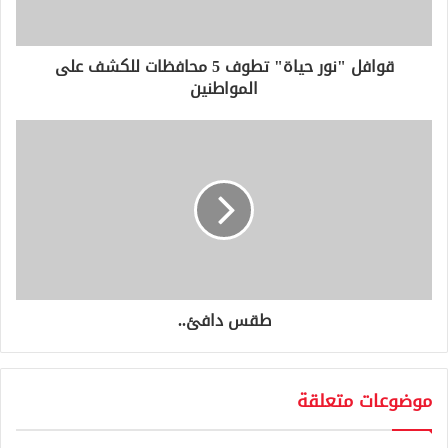
ك
ت
ر
و
قوافل "نور حياة" تطوف 5 محافظات للكشف على
ن
المواطنين
ي
طقس دافئ..
موضوعات متعلقة