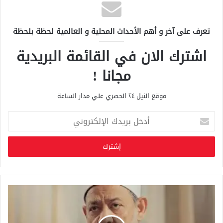
تعرف على آخر و أهم الأحداث المحلية و العالمية لحظة بلحظة
اشترك الان في القائمة البريدية
مجانا !
موقع النيل ٢٤ الحصري علي مدار الساعة
أ
د
خ
ل
ب
ر
ي
د
ك
ا
ل