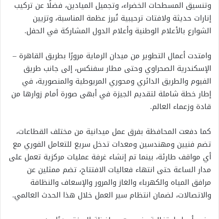
وتنسيق المسطحات الخضراء، وتجميل الميادين، فضلًا عن تركيب
إنارات حديثة ولافتات ترحيبية تُبرز عظمة المناسبة، وتزيين
الشوارع بالأعلام الوطنية وأعلام الدول المشاركة في الحفل.
وامتدت أعمال التطوير من ميدان الرماية مرورًا بطريق القاهرة –
الإسكندرية الصحراوي وحتى مطار سفنكس، إلى جانب طريق
الفيوم والطريق الدائري ومحوري المريوطية والمنصورية، في
إطار خطة شاملة لتقديم الجيزة في أبهى صورة أمام زوارها من
قادة وزعماء العالم.
كما دفعت المحافظة بفرق عمل ميدانية من مختلف القطاعات،
تضم فنيين ومهندسين ومعدات تدخل سريع للتعامل الفوري مع
أي مواقف طارئة، بينما تم إنشاء غرفة عمليات مركزية تعمل على
مدار الساعة حتى انتهاء فعاليات الافتتاح، تضم ممثلين عن
مرافق المياه والكهرباء والغاز والمرور والإسعاف والنظافة
والاتصالات، لضمان انتظام سير العمل خلال هذا الحدث العالمي.