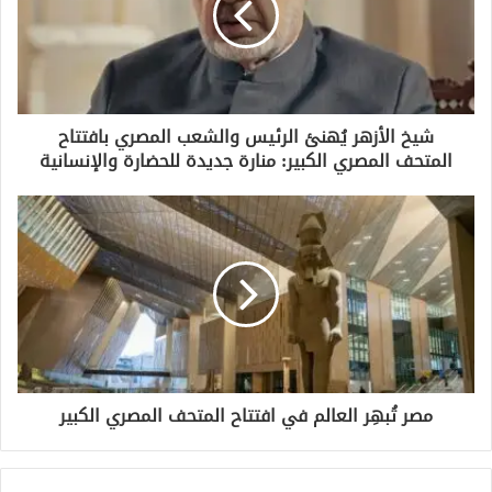
إ
ل
ك
ت
ر
و
شيخ الأزهر يُهنئ الرئيس والشعب المصري بافتتاح
ن
المتحف المصري الكبير: منارة جديدة للحضارة والإنسانية
ي
مصر تُبهِر العالم في افتتاح المتحف المصري الكبير