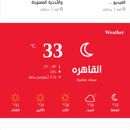
الفيديو ..
والأحذية المفتوحة
منذ 5 ساعات
منذ 5 ساعات
Weather
33
℃
القاهره
33º - 29º
33%
9.52 كيلومتر/ساعة
سماء صافية
41
39
38
39
33
℃
℃
℃
℃
℃
الجمعة
السبت
الأحد
الأثنين
الثلاثاء