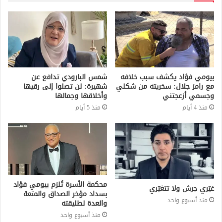
بيومي فؤاد يكشف سبب خلافه
شمس البارودي تدافع عن
مع رامز جلال: سخريته من شكلي
شهيرة: لن تصلوا إلى رقيها
وجسمي أزعجتني
وأخلاقها وجمالها
منذ 4 أيام
منذ 5 أيام
محكمة الأسرة تُلزم بيومي فؤاد
غيّري جرش ولا تتغيّري
بسداد مؤخر الصداق والمتعة
منذ أسبوع واحد
والعدة لطليقته
منذ أسبوع واحد