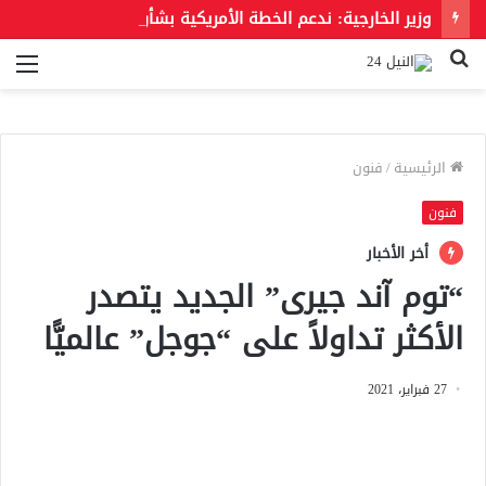
وزير الخارجية: ندعم الخطة الأمريكية بشأن غزة وندعو للحفاظ على الهوية العربية للقدس الشرقية
بحث
الق
عن
الرئيسية
/
فنون
فنون
أخر الأخبار
“توم آند جيرى” الجديد يتصدر
الأكثر تداولاً على “جوجل” عالميًّا
27 فبراير، 2021