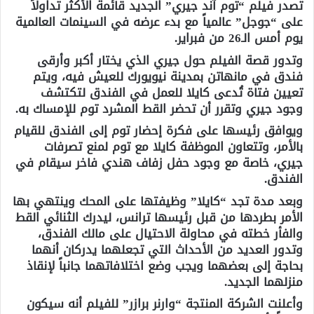
تصدر فيلم “توم آند جيري” الجديد قائمة الأكثر تداولاً
على “جوجل” عالمياً مع بدء عرضه في السينمات العالمية
يوم أمس الـ26 من فبراير.
وتدور قصة الفيلم حول جيري الذي يختار أكبر وأرقى
فندق في مانهاتن بمدينة نيويورك للعيش فيه، ويتم
تعيين فتاة تُدعى كايلا للعمل في الفندق لتكتشف
وجود جيري وتقرر أن تحضر القط المشرد توم للإمساك به.
ويوافق رئيسها على فكرة إحضار توم إلى الفندق للقيام
بالأمر، وتتعاون الموظفة كايلا مع توم لمنع تصرفات
جيري، خاصة مع وجود حفل زفاف هندي فاخر سيقام في
الفندق.
وبعد مدة تجد “كايلا” وظيفتها على المحك وينتهي بها
الأمر بطردها من قبل رئيسها ترانس، ليدرك الثنائي القط
والفأر خطته في محاولة الاحتيال على مالك الفندق،
وتدور العديد من الأحداث التي تجعلهما يدركان أنهما
بحاجة إلى بعضهما ويجب وضع اختلافاتهما جانباً لإنقاذ
منزلهما الجديد.
وأعلنت الشركة المنتجة “وارنر برازر” للفيلم أنه سيكون