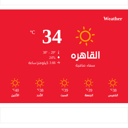
Weather
34
℃
القاهره
38º - 29º
24%
3.66 كيلومتر/ساعة
سماء صافية
40
38
39
39
38
℃
℃
℃
℃
℃
الخميس
الجمعة
السبت
الأحد
الأثنين