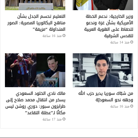
وزير الخارجية: ندعم الخطة
التعليم تحسم الجدل بشأن
الأمريكية بشأن غزة وندعو
مناهج البكالوريا المصرية: الصور
للحفاظ على الهوية العربية
المتداولة “مزيفة”
للقدس الشرقية
منذ 16 ساعة
منذ 14 ساعة
من شبّاك سوريا يدير حزب الله
مالك نادي الخلود السعودي
وجهه نحو السعوديّة
يسخر من انتقال محمد صلاح إلى
طرابزون سبور: دوري روشن ليس
منذ 16 ساعة
مكانًا لـ”عطلة التقاعد”
منذ 17 ساعة