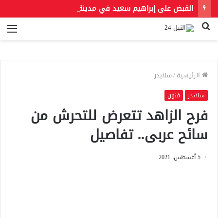
القبض على إبراهيم سعيد في مدينة نصر لتنفيذ حكمين قضائيين بـ460 ألف جنيه في قضايا نفقة
بحث
الق
عن
الرئيسية
/
سلايدر
سلايدر
فنون
فرح الزاهد تتعرض للتحرش من
سائح عربى.. تفاصيل
5 أغسطس، 2021