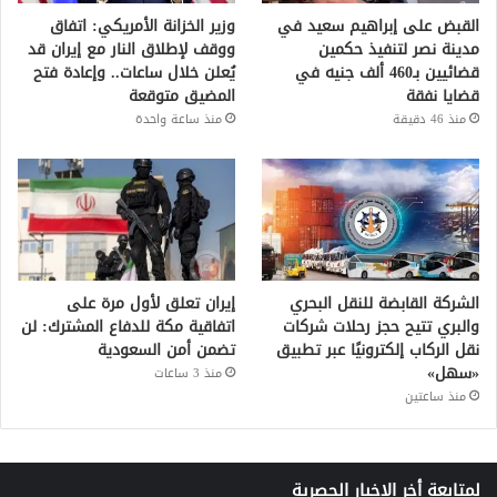
القبض على إبراهيم سعيد في
وزير الخزانة الأمريكي: اتفاق
مدينة نصر لتنفيذ حكمين
ووقف لإطلاق النار مع إيران قد
قضائيين بـ460 ألف جنيه في
يُعلن خلال ساعات.. وإعادة فتح
قضايا نفقة
المضيق متوقعة
منذ 46 دقيقة
منذ ساعة واحدة
الشركة القابضة للنقل البحري
إيران تعلق لأول مرة على
والبري تتيح حجز رحلات شركات
اتفاقية مكة للدفاع المشترك: لن
نقل الركاب إلكترونيًا عبر تطبيق
تضمن أمن السعودية
«سهل»
منذ 3 ساعات
منذ ساعتين
لمتابعة أخر الاخبار الحصرية