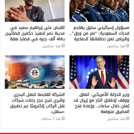
مسؤول إسرائيلي سابق يهاجم
القبض على إبراهيم سعيد في
قدرات السعودية: “نمر من ورق”..
مدينة نصر لتنفيذ حكمين قضائيين
والرياض تعزز تحالفاتها الدفاعية
بـ460 ألف جنيه في قضايا نفقة
منذ ساعتين
منذ ساعتين
وزير الخزانة الأمريكي: اتفاق
الشركة القابضة للنقل البحري
ووقف لإطلاق النار مع إيران قد
والبري تتيح حجز رحلات شركات
يُعلن خلال ساعات.. وإعادة فتح
نقل الركاب إلكترونيًا عبر تطبيق
المضيق متوقعة
«سهل»
منذ ساعتين
منذ 3 ساعات