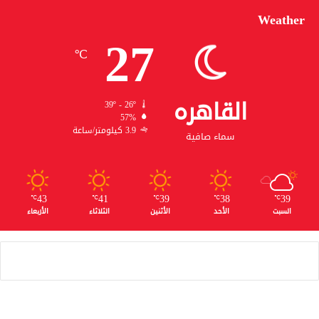
Weather
27
℃
القاهره
39º - 26º
57%
3.9 كيلومتر/ساعة
سماء صافية
43
41
39
38
39
℃
℃
℃
℃
℃
السبت
الأحد
الأثنين
الثلاثاء
الأربعاء