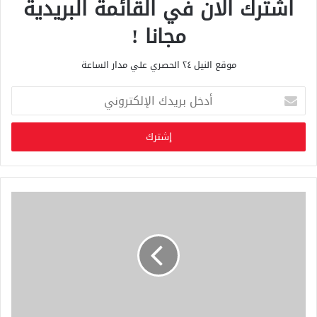
اشترك الان في القائمة البريدية
مجانا !
موقع النيل ٢٤ الحصري علي مدار الساعة
أ
د
خ
ل
ب
ر
ي
د
ك
ا
ل
إ
ل
ك
ت
ر