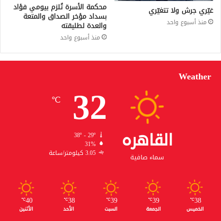
محكمة الأسرة تُلزم بيومي فؤاد
غيّري جرش ولا تتغيّري
بسداد مؤخر الصداق والمتعة
منذ أسبوع واحد
والعدة لطليقته
منذ أسبوع واحد
Weather
32
℃
القاهره
38º - 29º
31%
3.05 كيلومتر/ساعة
سماء صافية
40
38
39
39
38
℃
℃
℃
℃
℃
الخميس
الجمعة
السبت
الأحد
الأثنين