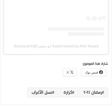
A post shared by Amir Karara ابو سليم (@karara.amir)
شارك هذا الموضوع:
فيس بوك
X
رمضان ٢٠٢١
كرارة
نسل الأغراب