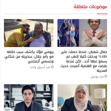
موضوعات متعلقة
جمال شعبان: عندما حصلت على
بيومي فؤاد يكشف سبب خلافه
101% ودخلت كلية الطب لم
مع رامز جلال: سخريته من شكلي
يسمع عنها أحد.. لكن عندما
وجسمي أزعجتني
رقصت مع الهضبة أصبحت حديث
منذ أسبوع واحد
المدينة
منذ يومين