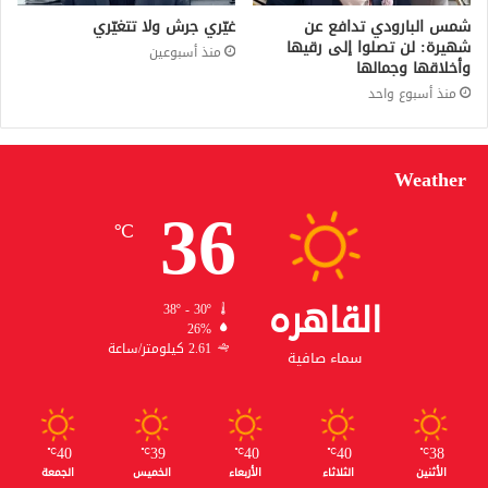
شمس البارودي تدافع عن
غيّري جرش ولا تتغيّري
شهيرة: لن تصلوا إلى رقيها
منذ أسبوعين
وأخلاقها وجمالها
منذ أسبوع واحد
Weather
36
℃
القاهره
38º - 30º
26%
2.61 كيلومتر/ساعة
سماء صافية
40
39
40
40
38
℃
℃
℃
℃
℃
الأثنين
الثلاثاء
الأربعاء
الخميس
الجمعة