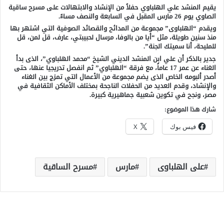
يقيم المنشد علي الهلباوي حفلاً من الإنشاد والابتهالات على مسرح ساقية
الصاوي يوم 26 مارس المقبل في السابعة والنصف مساءً.
ويقدم “الهلباوى” مجموعة من المدائح والقصائد الصوفية التي اشتهر بها
منذ سنين طويلة، مثل “أيا من بالوفا، مرسال لحبيبتي، عارف، قل لمن، قل
للمليحة، أنا سميتك الجنة”.
جدير بالذكر أن علي ابن المنشد الديني الشيخ “محمد الهلباوي”، الذى بدأ
الغناء عن عمر 17 عاماً، مع فرقة “الهلباوي” ثم انفصل تدريجيا عنها، حتى
أصدر ألبومه الخاص الذى يضم مجموعة من الأعمال التي تمزج بين الغناء
والإنشاد، وقدم العديد من الحفلات الناجحة بمختلف الأماكن الثقافية في
مصر، ونجح في تكوين شعبية جماهيرية كبيرة.
شارك هذا الموضوع:
فيس بوك
X
على الهلباوى
مارس
مسرح الساقية