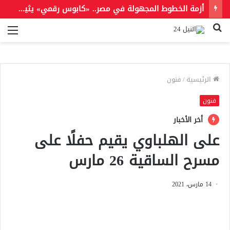
أزمة الخطوط المجهولة في مصر.. «كابوس رقمي» يثير قلق مستخدمي المحمول
بحث
الق
عن
الرئيسية
/
فنون
فنون
أخر الأخبار
على الهلباوي يقيم حفلًا على
مسرح الساقية 26 مارس
14 مارس، 2021