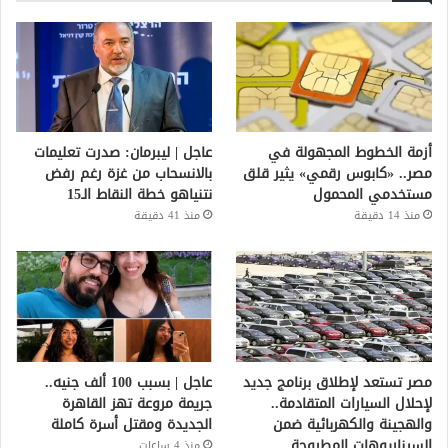
أزمة الخطوط المجهولة في
عاجل | ليبرمان: صدرت تعليمات
مصر.. «كابوس رقمي» يثير قلق
بالانسحاب من غزة رغم رفض
مستخدمي المحمول
نتنياهو خطة النقاط الـ15
منذ 14 دقيقة
منذ 41 دقيقة
مصر تستعد لإطلاق برنامج جديد
عاجل | بسبب 100 ألف جنيه..
لإحلال السيارات المتقادمة..
جريمة مروعة تهز القاهرة
والهجينة والكهربائية ضمن
الجديدة ومقتل أسرة كاملة
السيناريوهات المطروحة
منذ 4 ساعات