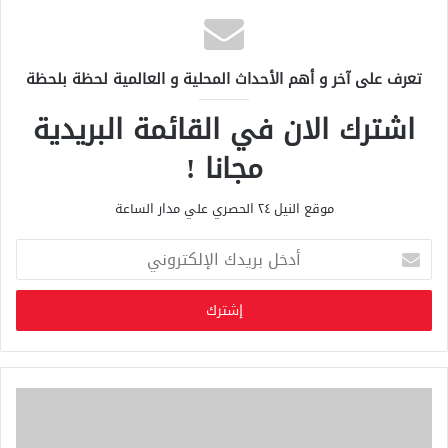
تعرف على آخر و أهم الأحداث المحلية و العالمية لحظة بلحظة
اشترك الان في القائمة البريدية
مجانا !
موقع النيل ٢٤ الحصري علي مدار الساعة
أ
د
خ
ل
ب
ر
ي
د
ك
ا