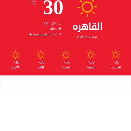
30
℃
القاهره
38º - 29º
40%
3.52 كيلومتر/ساعة
سماء صافية
40
38
39
39
38
℃
℃
℃
℃
℃
الخميس
الجمعة
السبت
الأحد
الأثنين