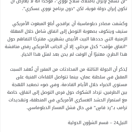
“لن تسمح لإيران بامتلاك سلاح نووي”، مؤكدًا أنه لا يعارض أن
تكون إيران دولة قوية، لكن “دون برنامج نووي عسكري”.
وكشفت مصادر دبلوماسية أن عراقجي أبلغ المبعوث الأمريكي
ستيف ويتكوف بصعوبة التوصل إلى اتفاق شامل خلال المهلة
الزمنية التي حددها البيت الأبيض بشهرين، مقترحًا التفاهم حول
“اتفاق مؤقت” كحل مرحلي. إلا أن الجانب الأمريكي رفض مناقشة
هذا الطرح، معتبرًا أن الوقت لم يحن بعد لمثل هذا الخيار.
يُذكر أن الجولة الثالثة من المحادثات من المقرر أن تُعقد السبت
المقبل في سلطنة عمان، بينما تتواصل اللقاءات الفنية على
مستوى الخبراء خلال الأيام القادمة. وفي ضوء تصعيد اللهجة
بين الطرفين، تزداد الشكوك حول فرص التوصل إلى اتفاق، خاصة
مع استمرار الحشد العسكري الأمريكي في المنطقة، وتهديدات
ترامب بـ”رد قاسٍ” في حال فشل المسار الدبلوماسي.
النيل24 – قسم الشؤون الدولية