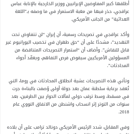
أطلقها كبير المفاوضين الإيرانيين ووزير الخارجية بالإنابة عباس
عراقجي، حذر فيها من مغبة الاستمرار في ما وصفه بـ”اللغة
العدائية” من الجانب الأمريكي.
وأكد عراقجي في تصريحات رسمية، أن إيران “لن تتفاوض تحت
التهديد”، مشددًا على أن “حق طهران في تخصيب اليورانيوم غير
قابل للنقاش”. وأضاف أن “استمرار التصريحات المتناقضة من
المسؤولين الأمريكيين سيقوض فرص التفاهم، ويعقّد أجواء
المحادثات”.
وتأتي هذه التصريحات عشية انطلاق المحادثات في روما، التي
تُعقد برعاية سلطنة عمان بعد جولة أولى وُصفت بالبناءة جرت
في مسقط، وسط ترقب دولي لمآلات الحوار بين الطرفين، بعد
سنوات من التوتر إثر انسحاب واشنطن من الاتفاق النووي عام
2018.
وفي المقابل، شدد الرئيس الأمريكي دونالد ترامب على أن بلاده