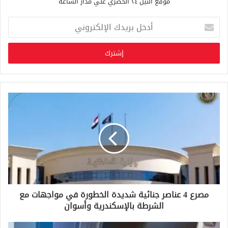
موقع النيل ٢٤ الحصري علي مدار الساعة
أ
د
خ
ل
ب
ر
ي
د
ك
ا
ل
إ
ل
ك
ت
ر
و
مصرع 4 عناصر جنائية شديدة الخطورة في مواجهات مع
ن
الشرطة بالإسكندرية وأسوان
ي