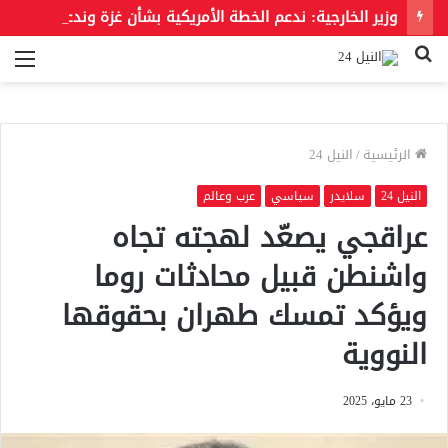
وزير الخارجية: ندعم الخطة الأمريكية بشأن غزة وندعو للحفاظ على الهوية العربية للقدس الشرقية
بحث
الق
عن
الرئيسية
/
النيل 24
النيل 24
سلايدر
سياسي
عرب وعالم
عراقجي يصعّد لهجته تجاه
واشنطن قبيل محادثات روما
ويؤكد تمسك طهران بحقوقها
النووية
23 مايو، 2025