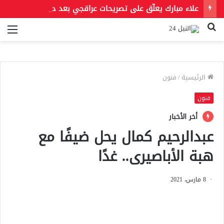
علاء مبارك يعلّق على تصريحات عراقجي بعد حادث مسيّرة دمياط مستشهدًا بمقولة لعمر بن الخطاب
بحث
الق
عن
الرئيسية
/
فنون
فنون
أخر الأخبار
عبدالرحيم كمال يحل ضيفًا مع
هبة الأباصيرى.. غدًا
8 مارس، 2021