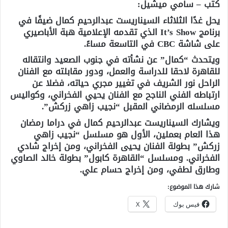
كتب – سامي ميشيل:
يحل غدًا الثلاثاء السيناريست عبدالرحيم كمال ضيفًا في
برنامج It’s Show الذي تقدمه الإعلامية هبة الأباصيري
على شاشة CBC في التاسعة مساءً.
ويتحدث “كمال” عن نشأته في جنوب الصعيد وانتقاله
للقاهرة لاحقا للدراسة والعمل، ودور مقابلته مع الفنان
الراحل نور الشريف في تغيير مجري حياته، فضلا عن
ارتباطه الفني الناجح مع الفنان يحيي الفخراني، وكواليس
مسلسله الرمضاني المقبل “نجيب زاهي زركش”.
ويشارك السيناريست عبدالرحيم كمال في دراما رمضان
هذا العام بعملين، الأول هو مسلسل “نجيب زاهي
زركش” بطولة الفنان يحيى الفخراني، ومن إخراج شادي
الفخراني. ومسلسل “القاهرة كابول” بطولة خالد الصاوي
وطارق لطفي، ومن إخراج حسام علي.
شارك هذا الموضوع:
فيس بوك
X