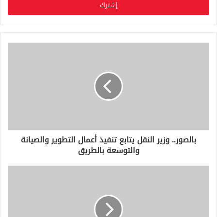
ل
ب
ر
ي
د
ك
ا
ل
إ
ل
ك
ت
ر
و
بالصور.. وزير النقل يتابع تنفيذ أعمال التطوير والصيانة
ن
والتوسعة بالطريق
ي