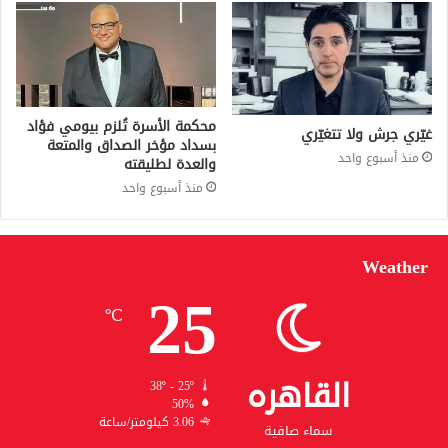
محكمة الأسرة تُلزم بيومي فؤاد
غيّري جرش ولا تتغيّري
بسداد مؤخر الصداق والمتعة
منذ أسبوع واحد
والعدة لطليقته
منذ أسبوع واحد
Weather
25
℃
القاهره
38º - 25º
50%
3.06 كيلومتر/ساعة
سماء صافية