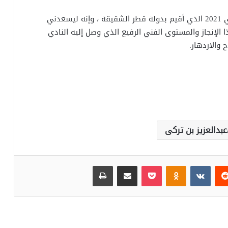
نهنئكم بتتويج النادي الأهلي بكأس السوبر الافريقي 2021 الذي أقيم بدولة قطر الشقيقة ، وإنه ليسعدني
الإنجاز والمستوى الفني الرفيع الذي وصل إليه النادي
 والازدهار.
عبدالعزيز بن تركى
‏Reddit
‏VKontakte
Odnoklassniki
بوكيت
مشاركة عبر البريد
طباعة