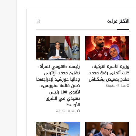
الأكثر قراءة
وزيرة الأسرة التركية:
رئيسة «القومي للمرأة»
كنت أتمنى رؤية محمد
تهنئ محمد الإتربي
صلاح بقميص بشكتاش
وداليا خورشيد لإدراجهما
ضمن قائمة «فوربس»
منذ 43 دقيقة
لأقوى 100 رئيس
تنفيذي في الشرق
الأوسط
منذ 50 دقيقة