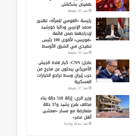
بقميص بشكتاش
منذ 43 دقيقة
رئيسة «القومي للمرأة» تهنئ
محمد الإتربي وداليا خورشيد
لإدراجهما ضمن قائمة
«فوربس» لأقوى 100 رئيس
تنفيذي في الشرق الأوسط
منذ 50 دقيقة
عاجل| CNN: كبار قادة الجيش
الأمريكي يبحثون عن مخرج من
حرب إيران وسط تراجع الخيارات
العسكرية
منذ 57 دقيقة
وزير الري: إزالة 518 حالة بناء
مخالف بفرع رشيد و37 حالة
متعارضة مع مسار «ممشى
أهل مصر»
منذ ساعة واحدة