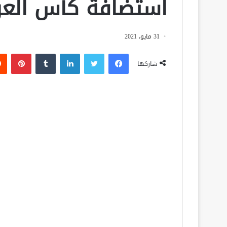
استضافة كأس الع
31 مايو، 2021
فيسبوك
تويتر
لينكدإن
‏Tumblr
بينتيريست
شاركها