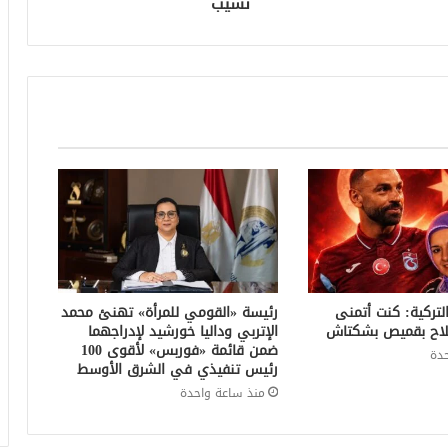
نسيب
التركية: كنت أتمنى
رئيسة «القومي للمرأة» تهنئ محمد
لاح بقميص بشكتاش
الإتربي وداليا خورشيد لإدراجهما
ضمن قائمة «فوربس» لأقوى 100
دة
رئيس تنفيذي في الشرق الأوسط
منذ ساعة واحدة