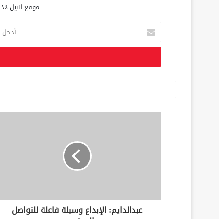
موقع النيل ٢٤ الحصري علي مدار الساعة
أ
د
خ
ل
ب
ر
ي
د
ك
ا
ل
إ
ل
ك
ت
ر
و
ن
عبدالدايم: الإبداع وسيلة فاعلة للتواصل
ي