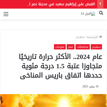
القبض على إبراهيم سعيد في مدينة نصر لتنفيذ حكمين قضائيين بـ460 ألف جنيه في قضايا نفقة
بحث
الق
عن
الرئيسية
/
سلايدر
سلايدر
محافظات
مصر
منوعات
عام 2024.. الأكثر حرارة تاريخيًا
متجاوزا عتبة 1.5 درجة مئوية
حددها اتفاق باريس المناخى
10 يناير، 2025