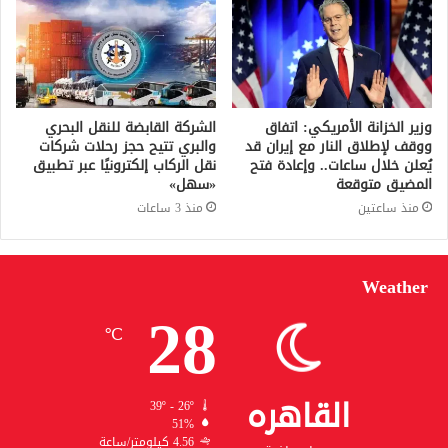
وزير الخزانة الأمريكي: اتفاق
الشركة القابضة للنقل البحري
ووقف لإطلاق النار مع إيران قد
والبري تتيح حجز رحلات شركات
يُعلن خلال ساعات.. وإعادة فتح
نقل الركاب إلكترونيًا عبر تطبيق
المضيق متوقعة
«سهل»
منذ ساعتين
منذ 3 ساعات
Weather
28
℃
القاهره
39º - 26º
51%
4.56 كيلومتر/ساعة