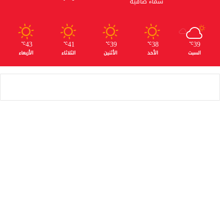
سماء صافية
43
41
39
38
39
℃
℃
℃
℃
℃
السبت
الأحد
الأثنين
الثلاثاء
الأربعاء