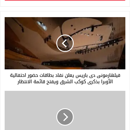
ب
ر
ي
د
ك
ا
ل
إ
ل
ك
ت
ر
و
فيلهارمونى دى باريس يعلن نفاد بطاقات حضور احتفالية
ن
الأوبرا بذكرى كوكب الشرق ويفتح قائمة الانتظار
ي