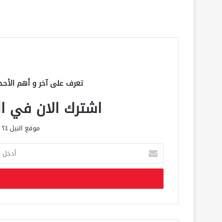
تعرف على آخر و أهم الأحد
اشترك الان في الق
موقع النيل ٢٤ الحصري علي مدار الساعة
أ
د
خ
ل
ب
ر
ي
د