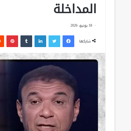
المداخلة
18 يونيو، 2026
فيسبوك
تويتر
لينكدإن
‏Tumblr
بينتيريست
شاركها