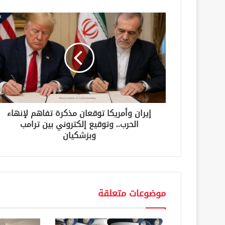
ك
ا
ل
إ
ل
ك
ت
ر
و
ن
إيران وأمريكا توقعان مذكرة تفاهم لإنهاء
ي
الحرب.. وتوقيع إلكتروني بين ترامب
وبزشكيان
موضوعات متعلقة