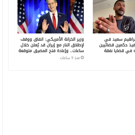
براهيم سعيد في
وزير الخزانة الأمريكي: اتفاق ووقف
فيذ حكمين قضائيين
لإطلاق النار مع إيران قد يُعلن خلال
ساعات.. وإعادة فتح المضيق متوقعة
منذ 9 ساعات