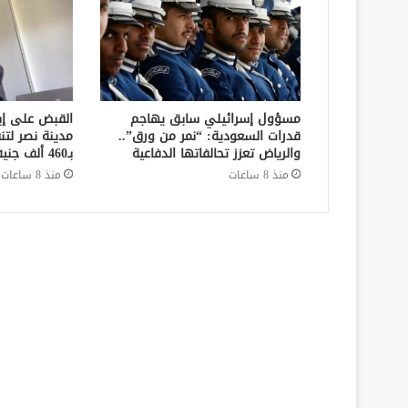
مسؤول إسرائيلي سابق يهاجم
القبض على إ
قدرات السعودية: “نمر من ورق”..
مدينة نصر لتن
والرياض تعزز تحالفاتها الدفاعية
بـ460 ألف جنيه في قضايا نفقة
منذ 8 ساعات
منذ 8 ساعات