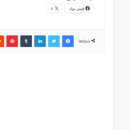
فيس بوك
X
فيسبوك
تويتر
لينكدإن
‏Tumblr
بينتيريست
شاركها