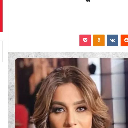
‏Reddit
‏VKontakte
Odnoklassniki
بوكيت