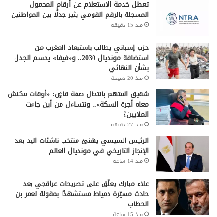
تعطل خدمة الاستعلام عن أرقام المحمول
المسجلة بالرقم القومي يثير جدلًا بين المواطنين
منذ 15 دقيقة
حزب إسباني يطالب باستبعاد المغرب من
استضافة مونديال 2030.. و«فيفا» يحسم الجدل
بشأن النهائي
منذ 20 دقيقة
شقيق المتهم بانتحال صفة قاضٍ: «أوقات مكنش
معاه أجرة السكة».. ونتساءل من أين جاءت
الملايين؟
منذ 27 دقيقة
الرئيس السيسي يهنئ منتخب ناشئات اليد بعد
الإنجاز التاريخي في مونديال العالم
منذ 14 ساعة
علاء مبارك يعلّق على تصريحات عراقجي بعد
حادث مسيّرة دمياط مستشهدًا بمقولة لعمر بن
الخطاب
منذ 15 ساعة