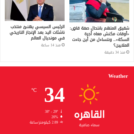
الرئيس السيسي يهنئ منتخب
شقيق المتهم بانتحال صفة قاضٍ:
ناشئات اليد بعد الإنجاز التاريخي
«أوقات مكنش معاه أجرة
في مونديال العالم
السكة».. ونتساءل من أين جاءت
الملايين؟
منذ 14 ساعة
منذ 34 دقيقة
Weather
34
℃
القاهره
38º - 29º
20%
2.89 كيلومتر/ساعة
سماء صافية