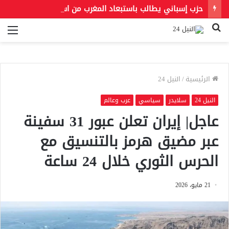
حزب إسباني يطالب باستبعاد المغرب من استضافة مونديال 2030.. و«فيفا» يحسم الجدل بشأن النهائي
بحث
الق
عن
الرئيسية
/
النيل 24
النيل 24
سلايدر
سياسي
عرب وعالم
عاجل| إيران تعلن عبور 31 سفينة
عبر مضيق هرمز بالتنسيق مع
الحرس الثوري خلال 24 ساعة
21 مايو، 2026