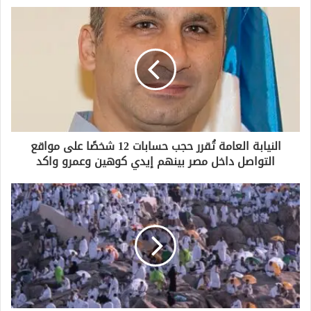
د
ك
ا
ل
إ
ل
ك
ت
ر
و
النيابة العامة تُقرر حجب حسابات 12 شخصًا على مواقع
ن
التواصل داخل مصر بينهم إيدي كوهين وعمرو واكد
ي