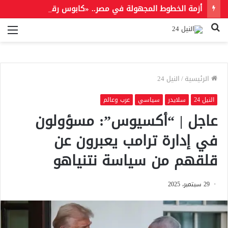
أزمة الخطوط المجهولة في مصر.. «كابوس رقمي» يثير قلق مستخدمي المحمول
بحث
الق
عن
الرئيسية
/
النيل 24
النيل 24
سلايدر
سياسي
عرب وعالم
عاجل | “أكسيوس”: مسؤولون
في إدارة ترامب يعبرون عن
قلقهم من سياسة نتنياهو
29 سبتمبر، 2025