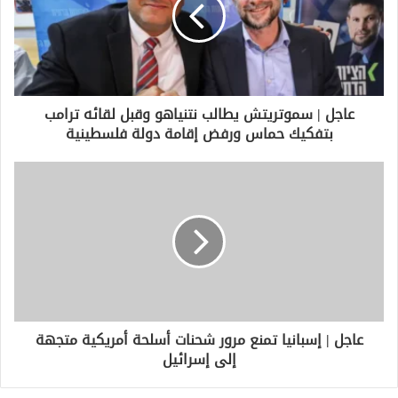
إ
ل
ك
ت
ر
و
عاجل | سموتريتش يطالب نتنياهو وقبل لقائه ترامب
ن
بتفكيك حماس ورفض إقامة دولة فلسطينية
ي
عاجل | إسبانيا تمنع مرور شحنات أسلحة أمريكية متجهة
إلى إسرائيل