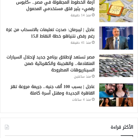
أزمة الخطوط المجهولة في مصر.. «كابوس
رقمي» يثير قلق مستخدمي المحمول
منذ 14 دقيقة
عاجل | ليبرمان: صدرت تعليمات بالانسحاب من غزة
رغم رفض نتنياهو خطة النقاط الـ15
منذ 41 دقيقة
مصر تستعد لإطلاق برنامج جديد لإحلال السيارات
المتقادمة.. والهجينة والكهربائية ضمن
السيناريوهات المطروحة
منذ ساعتين
عاجل | بسبب 100 ألف جنيه.. جريمة مروعة تهز
القاهرة الجديدة ومقتل أسرة كاملة
منذ 4 ساعات
الأكثر قراءة