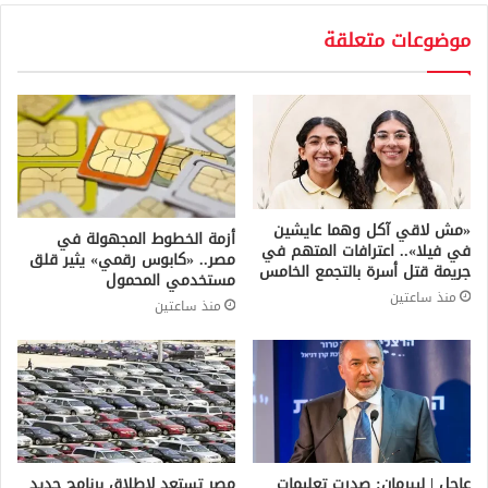
موضوعات متعلقة
«مش لاقي آكل وهما عايشين
أزمة الخطوط المجهولة في
في فيلا».. اعترافات المتهم في
مصر.. «كابوس رقمي» يثير قلق
جريمة قتل أسرة بالتجمع الخامس
مستخدمي المحمول
منذ ساعتين
منذ ساعتين
عاجل | ليبرمان: صدرت تعليمات
مصر تستعد لإطلاق برنامج جديد