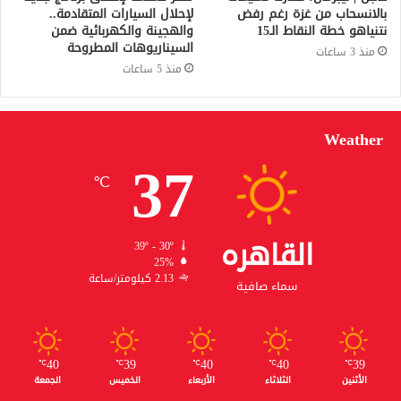
بالانسحاب من غزة رغم رفض
لإحلال السيارات المتقادمة..
نتنياهو خطة النقاط الـ15
والهجينة والكهربائية ضمن
السيناريوهات المطروحة
منذ 3 ساعات
منذ 5 ساعات
Weather
37
℃
القاهره
39º - 30º
25%
2.13 كيلومتر/ساعة
سماء صافية
40
39
40
40
39
℃
℃
℃
℃
℃
الأثنين
الثلاثاء
الأربعاء
الخميس
الجمعة