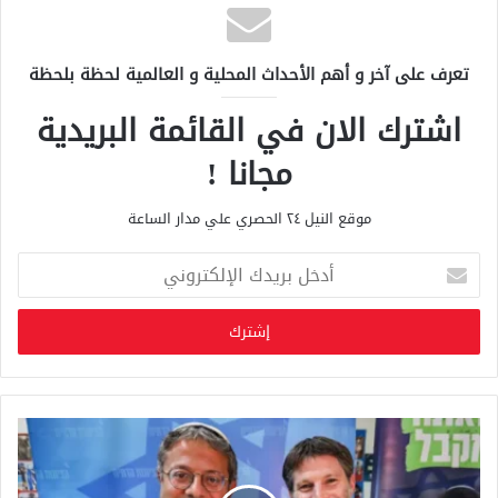
تعرف على آخر و أهم الأحداث المحلية و العالمية لحظة بلحظة
اشترك الان في القائمة البريدية
مجانا !
موقع النيل ٢٤ الحصري علي مدار الساعة
أ
د
خ
ل
ب
ر
ي
د
ك
ا
ل