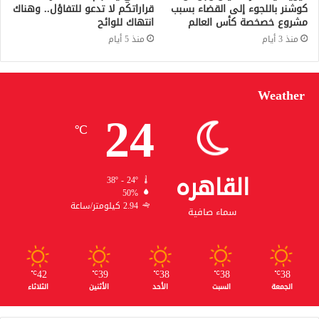
كوشنر باللجوء إلى القضاء بسبب
قراراتكم لا تدعو للتفاؤل.. وهناك
مشروع خصخصة كأس العالم
انتهاك للوائح
منذ 3 أيام
منذ 5 أيام
Weather
24
℃
القاهره
38º - 24º
50%
2.94 كيلومتر/ساعة
سماء صافية
42
39
38
38
38
℃
℃
℃
℃
℃
الجمعة
السبت
الأحد
الأثنين
الثلاثاء