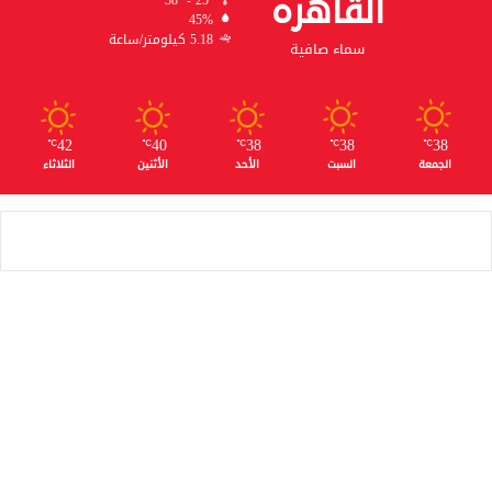
القاهره
45%
5.18 كيلومتر/ساعة
سماء صافية
42
40
38
38
38
℃
℃
℃
℃
℃
الجمعة
السبت
الأحد
الأثنين
الثلاثاء