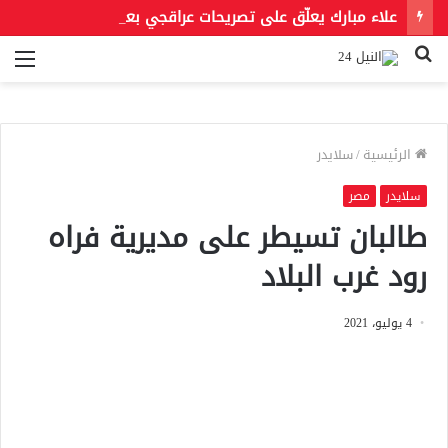
علاء مبارك يعلّق على تصريحات عراقجي بعد حادث مسيّرة دمياط مستشهدًا بمقولة لعمر بن الخطاب
بحث
الق
عن
الرئيسية
/
سلايدر
سلايدر
مصر
طالبان تسيطر على مديرية فراه
رود غرب البلاد
4 يوليو، 2021