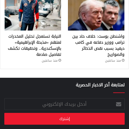
واشنطن بوست: خلاف حاد بين
النيابة تستعجل تحليل المخدرات
ترامب ووزير دفاعه في كامب
لمتهم «مذبحة الإبراهيمية»
ديفيد بسبب نقص الذخائر
بالإسكندرية.. وتحقيقات تكشف
والصواريخ
تفاصيل صادمة
منذ ساعتين
منذ ساعتين
لمتابعة أخر الاخبار الحصرية
أدخل
بريدك
الإلكتروني