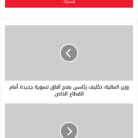
ل
ب
ر
ي
د
ك
ا
ل
إ
ل
ك
ت
ر
و
وزير المالية: تكليف رئاسى بفتح آفاق تنموية جديدة أمام
ن
القطاع الخاص
ي