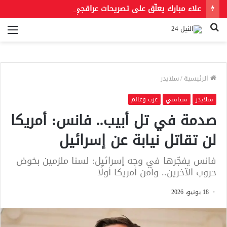
علاء مبارك يعلّق على تصريحات عراقجي بعد حادث مسيّرة دمياط مستشهدًا بمقولة لعمر بن الخطاب
بحث
الق
عن
الرئيسية
/
سلايدر
سلايدر
سياسي
عرب وعالم
صدمة في تل أبيب.. فانس: أمريكا
لن تقاتل نيابة عن إسرائيل
فانس يفجّرها في وجه إسرائيل: لسنا ملزمين بخوض
حروب الآخرين.. وأمن أمريكا أولًا
18 يونيو، 2026