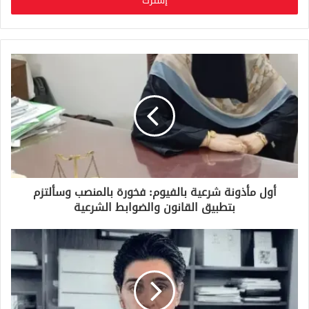
ل
ب
ر
ي
د
ك
ا
ل
إ
ل
ك
ت
ر
و
أول مأذونة شرعية بالفيوم: فخورة بالمنصب وسألتزم
ن
بتطبيق القانون والضوابط الشرعية
ي