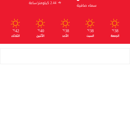
2.44 كيلومتر/ساعة
سماء صافية
42
40
38
38
38
℃
℃
℃
℃
℃
الجمعة
السبت
الأحد
الأثنين
الثلاثاء