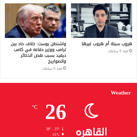
هروب سبتة أم هروب غيرها
واشنطن بوست: خلاف حاد بين
ترامب ووزير دفاعه في كامب
منذ 6 ساعات
ديفيد بسبب نقص الذخائر
والصواريخ
منذ 6 ساعات
Weather
26
℃
القاهره
38º - 25º
61%