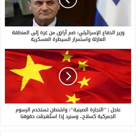
ل
ك
ت
ر
و
وزير الدفاع الإسرائيلي: ضم أراضٍ من غزة إلى المنطقة
ن
العازلة واستمرار السيطرة العسكرية
ي
عاجل | "التجارة الصينية": واشنطن تستخدم الرسوم
الجمركية كسلاح.. وسنرد إذا استُهدِفَت حقوقنا