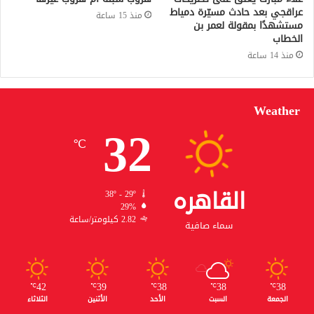
عراقجي بعد حادث مسيّرة دمياط
منذ 15 ساعة
مستشهدًا بمقولة لعمر بن
الخطاب
منذ 14 ساعة
Weather
32
℃
القاهره
38º - 29º
29%
2.82 كيلومتر/ساعة
سماء صافية
42
39
38
38
38
℃
℃
℃
℃
℃
الجمعة
السبت
الأحد
الأثنين
الثلاثاء