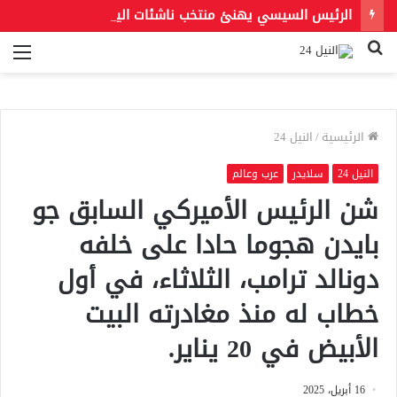
الرئيس السيسي يهنئ منتخب ناشئات اليد بعد الإنجاز التاريخي في مونديال العالم
بحث
الق
عن
الرئيسية
/
النيل 24
النيل 24
سلايدر
عرب وعالم
شن الرئيس الأميركي السابق جو
بايدن هجوما حادا على خلفه
دونالد ترامب، الثلاثاء، في أول
خطاب له منذ مغادرته البيت
الأبيض في 20 يناير.
16 أبريل، 2025