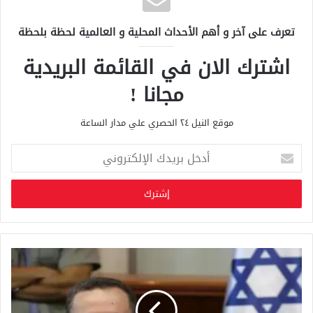
تعرف على آخر و أهم الأحداث المحلية و العالمية لحظة بلحظة
اشترك الان في القائمة البريدية
مجانا !
موقع النيل ٢٤ الحصري علي مدار الساعة
أ
د
خ
ل
ب
ر
ي
د
ك
ا
ل
إ