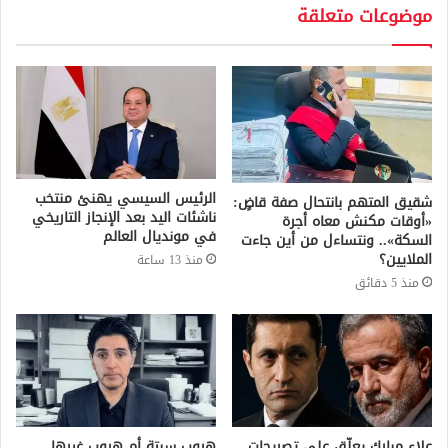
موضوعات متعلقة
الرئيس السيسي يهنئ منتخب
شقيق المتهم بانتحال صفة قاضٍ:
ناشئات اليد بعد الإنجاز التاريخي
«أوقات مكنش معاه أجرة
في مونديال العالم
السكة».. ونتساءل من أين جاءت
الملايين؟
منذ 13 ساعة
منذ 5 دقائق
علاء مبارك يعلّق على تصريحات
هروب سبتة أم هروب غيرها