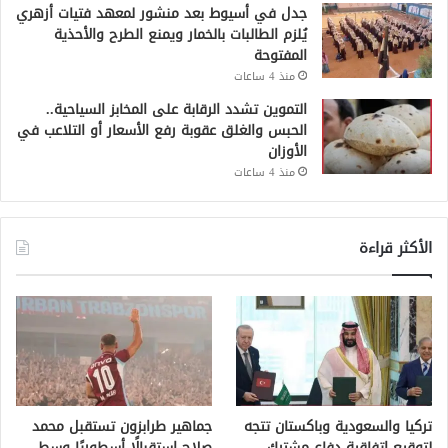
جدل في أسيوط بعد منشور لمعهد فتيات أزهري
يُلزم الطالبات بالخمار ويمنع الطرح والأحذية
المفتوحة
منذ 4 ساعات
التموين تشدد الرقابة على المخابز السياحية..
الحبس والغلق عقوبة رفع الأسعار أو التلاعب في
الأوزان
منذ 4 ساعات
الأكثر قراءة
تركيا والسعودية وباكستان تتجه
جماهير طرابزون تستقبل محمد
لتوقيع اتفاقية دفاع مشترك
صلاح استقبالًا أسطوريًا وسط