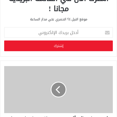
مجانا !
موقع النيل ٢٤ الحصري علي مدار الساعة
أ
د
خ
ل
ب
ر
ي
د
ك
ا
ل
إ
ل
ك
ت
ر