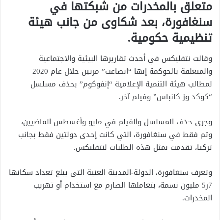
متعلق بالمخدرات من شبكتها في
سنغافورة، بعد شكاوى من جانب هيئة
تنظيمية حكومية.
وقالت نتفليكس في أحدث تقاريرها البيئية والاجتماعية
والمتعلقة بالحوكمة إنها “انصاعت” مرتين خلال عام 2020
لمطالب هيئة التنمية الإعلامية “إنفوكوم” بحذف مسلسل
“كوكد وز كانباس” وفيلم آخر.
وجرى حذف المسلسل والفيلم في مايو وأغسطس الماضيين،
وتم فقط في سنغافورة، التي كانت إحدى دولتين فقط بجانب
تركيا، تقدمت بمثل هذه الطلبات لنتفليكس.
وتعرف سنغافورة، الدولة-المدينة الغنية التي يبلغ تعداد سكانها
7ر5 مليون نسمة، بتعاملها الصارم مع استخدام أو تهريب
المخدرات.