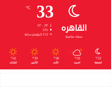
33
℃
القاهره
33º - 29º
33%
9.52 كيلومتر/ساعة
سماء صافية
41
39
38
39
33
℃
℃
℃
℃
℃
الجمعة
السبت
الأحد
الأثنين
الثلاثاء