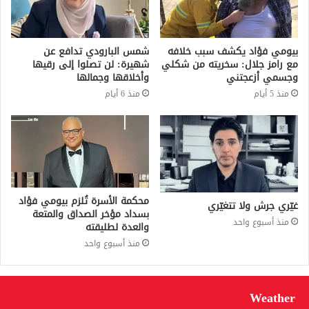
بيومي فؤاد يكشف سبب خلافه
شمس البارودي تدافع عن
مع رامز جلال: سخريته من شكلي
شهيرة: لن تصلوا إلى رقيها
وجسمي أزعجتني
وأخلاقها وجمالها
منذ 5 أيام
منذ 6 أيام
محكمة الأسرة تُلزم بيومي فؤاد
غيّري جرش ولا تتغيّري
بسداد مؤخر الصداق والمتعة
منذ أسبوع واحد
والعدة لطليقته
منذ أسبوع واحد
Weather