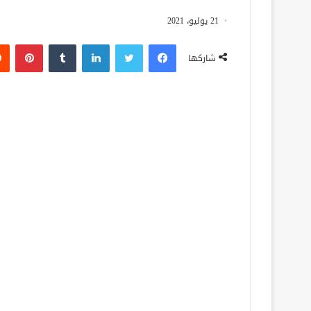
21 يوليو، 2021
فيسبوك
تويتر
لينكدإن
‏Tumblr
بينتيريست
شاركها