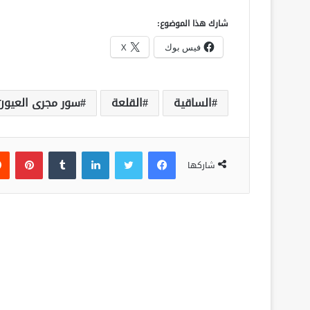
شارك هذا الموضوع:
فيس بوك
X
الساقية
القلعة
سور مجرى العيون
فيسبوك
تويتر
لينكدإن
‏Tumblr
بينتيريست
شاركها