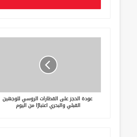
ل
ب
ر
ي
د
ك
ا
ل
إ
ل
ك
ت
ر
و
ن
عودة الحجز على القطارات الروسي للوجهين
ي
القبلي والبحري اعتبارًا من اليوم