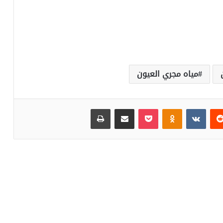
مياه مجري العيون
‏Reddit
‏VKontakte
Odnoklassniki
بوكيت
مشاركة عبر البريد
طباعة