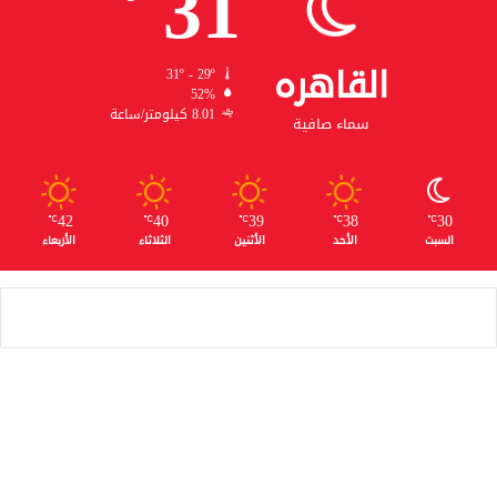
31
القاهره
31º - 29º
52%
8.01 كيلومتر/ساعة
سماء صافية
42
40
39
38
30
℃
℃
℃
℃
℃
السبت
الأحد
الأثنين
الثلاثاء
الأربعاء