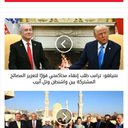
ب
ر
ي
د
ك
ا
ل
إ
ل
ك
ت
ر
و
نتنياهو: ترامب طلب إنهاء محاكمتي فورًا لتعزيز المصالح
ن
المشتركة بين واشنطن وتل أبيب
ي