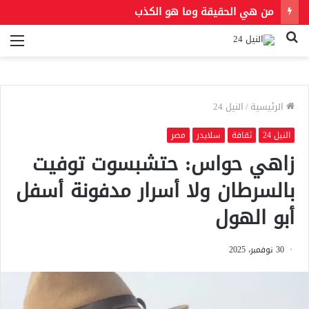
من هي الحقيقة وما هو الكذب
بحث
الق
عن
الرئيسية
/
النيل 24
النيل 24
ثقافة
سلايدر
مصر
زاهي حواس: حتشبسوت توفيت
بالسرطان ولا أسرار مدفونة أسفل
أبو الهول
30 نوفمبر، 2025