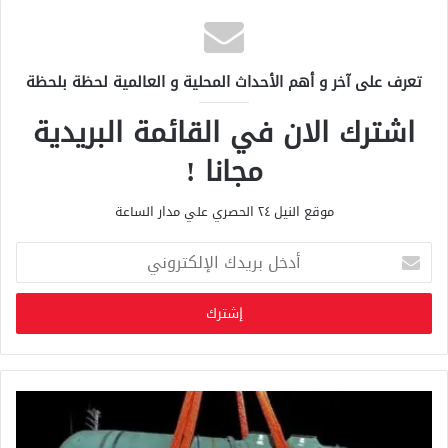
تعرف على آخر و أهم الأحداث المحلية و العالمية لحظة بلحظة
اشترك الان في القائمة البريدية
مجانا !
موقع النيل ٢٤ الحصري علي مدار الساعة
أ
د
خ
ل
ب
ر
ي
د
ك
ا