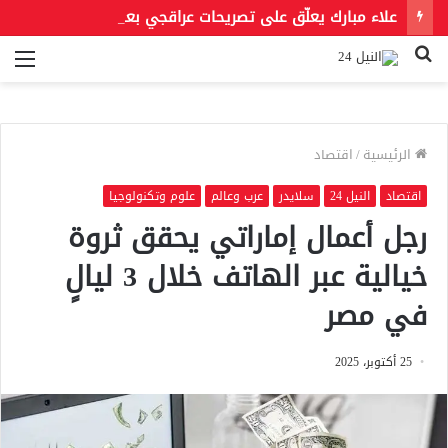
علاء مبارك يعلّق على تصريحات عراقجي بعد حادث مسيّرة دمياط مستشهدًا بمقولة لعمر بن الخطاب
بحث
الق
عن
الرئيسية
/
اقتصاد
اقتصاد
النيل 24
سلايدر
عرب وعالم
علوم وتكنولوجيا
رجل أعمال إماراتي يحقق ثروة
خيالية عبر الهاتف خلال 3 ليالٍ
في مصر
25 أكتوبر، 2025