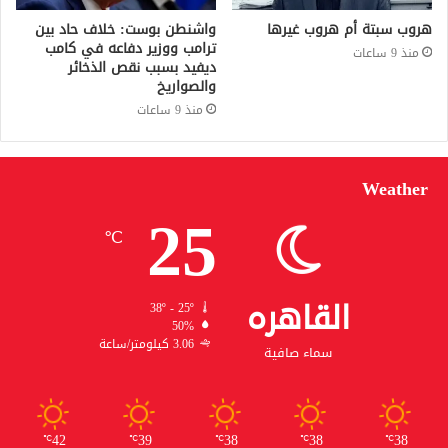
هروب سبتة أم هروب غيرها
واشنطن بوست: خلاف حاد بين
ترامب ووزير دفاعه في كامب
منذ 9 ساعات
ديفيد بسبب نقص الذخائر
والصواريخ
منذ 9 ساعات
Weather
25
℃
القاهره
38º - 25º
50%
3.06 كيلومتر/ساعة
سماء صافية
42
39
38
38
38
℃
℃
℃
℃
℃